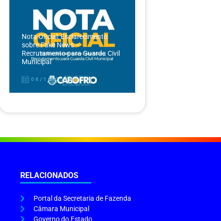
Nota Oficial: Esclarecimento
sobre Fake News –
Recrutamento para Guarda Civil
Municipal
06/12/2024
RELACIONADOS
Portal da Secretaria de Fazenda
Câmara Municipal
Governo do Estado