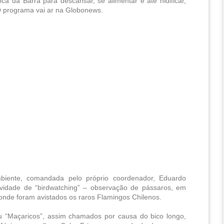
da Barra para descansar, se alimentar e até nidificar, 
O programa vai ar na Globonews.
ente, comandada pelo próprio coordenador, Eduardo 
ividade de “birdwatching” – observação de pássaros, em 
aonde foram avistados os raros Flamingos Chilenos.  
u “Maçaricos”, assim chamados por causa do bico longo, 