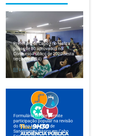
Prefeitura de Cabo Frio realiza
posse de 80 aprovados no
Concurso Público de 2020 nesta
terça-feira (24)
24/12/2024
Formulário on-line permite
participação popular na revisão
do Plano Municipal de
Saneamento Básico em Cabo