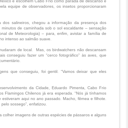
México e escolhem Cabo Frio como parada de descanso e 
la equipe de observadores, os insetos proporcionaram 
 dos salineiros, chegou a informação da presença dos 
 minutos de caminhada sob o sol escaldante – sensação 
nal de Meteorologia) – para, enfim, avistar a família de 
ho intenso ao salmão suave.
o mudaram de local.  Mas, os birdwatchers não descansam 
ais conseguiu fazer um “cerco fotográfico” às aves, que 
cumentário.
ens que conseguiu, foi gentil. “Vamos deixar que eles 
senvolvimento da Cidade, Eduardo Pimenta, Cabo Frio 
s Flamingos Chilenos já era esperada. “Nós já tínhamos 
estiveram aqui no ano passado. Macho, fêmea e filhote. 
 pelo sossego”, enfatizou.
 colher imagens de outras espécies de pássaros e alguns 