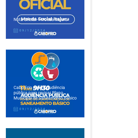
Nota Oficial – Moeda Itajuru
09/12/2024
Cabo Frio realiza audiência
pública para revisar Plano
Municipal de Saneamento Básico
09/12/2024