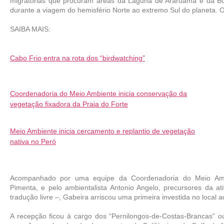
migratórias que procuram áreas da Laguna de Araruama e da Boca 
durante a viagem do hemisfério Norte ao extremo Sul do planeta. 
SAIBA MAIS: 
Cabo Frio entra na rota dos “birdwatching”
Coordenadoria do Meio Ambiente inicia conservação da
vegetação fixadora da Praia do Forte
Meio Ambiente inicia cercamento e replantio de vegetação
nativa no Peró
Acompanhado por uma equipe da Coordenadoria do Meio Ambi
Pimenta, e pelo ambientalista Antonio Angelo, precursores da at
tradução livre –, Gabeira arriscou uma primeira investida no local 
A recepção ficou à cargo dos “Pernilongos-de-Costas-Brancas” o