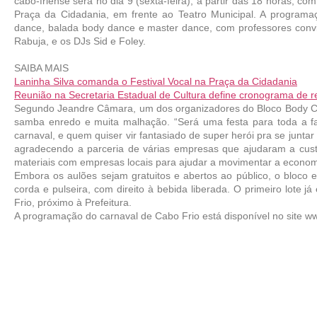
cabo-friense será no dia 9 (sexta-feira), a partir das 18 horas, c
Praça da Cidadania, em frente ao Teatro Municipal. A programa
dance, balada body dance e master dance, com professores convi
Rabuja, e os DJs Sid e Foley.
SAIBA MAIS
Laninha Silva comanda o Festival Vocal na Praça da Cidadania
Reunião na Secretaria Estadual de Cultura define cronograma de r
Segundo Jeandre Câmara, um dos organizadores do Bloco Body Club,
samba enredo e muita malhação. “Será uma festa para toda a fam
carnaval, e quem quiser vir fantasiado de super herói pra se juntar 
agradecendo a parceria de várias empresas que ajudaram a custe
materiais com empresas locais para ajudar a movimentar a econom
Embora os aulões sejam gratuitos e abertos ao público, o bloco e
corda e pulseira, com direito à bebida liberada. O primeiro lote 
Frio, próximo à Prefeitura.
A programação do carnaval de Cabo Frio está disponível no site www