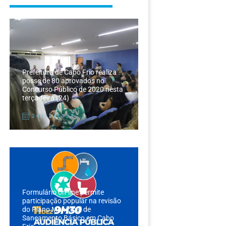
Prefeitura de Cabo Frio realiza
posse de 80 aprovados no
Concurso Público de 2020 nesta
terça-feira (24)
24/12/2024
Formulário on-line permite
participação popular na revisão
do Plano Municipal de
Saneamento Básico em Cabo