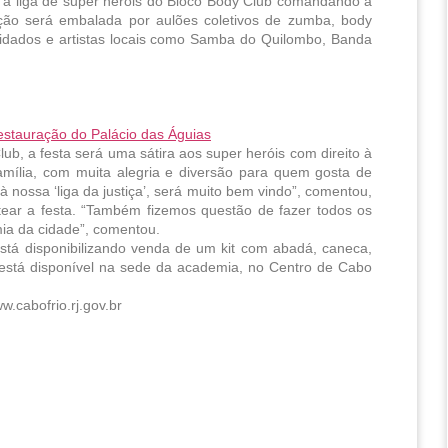
om a liga de super heróis do Bloco Body Club comandando a 
ção será embalada por aulões coletivos de zumba, body 
dados e artistas locais como Samba do Quilombo, Banda 
estauração do Palácio das Águias
 a festa será uma sátira aos super heróis com direito à 
ília, com muita alegria e diversão para quem gosta de 
à nossa ‘liga da justiça’, será muito bem vindo”, comentou, 
ar a festa. “Também fizemos questão de fazer todos os 
ia da cidade”, comentou.
stá disponibilizando venda de um kit com abadá, caneca, 
já está disponível na sede da academia, no Centro de Cabo 
.cabofrio.rj.gov.br