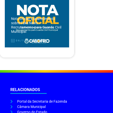
Nota Oficial: Esclarecimento
sobre Fake News –
Recrutamento para Guarda Civil
Municipal
06/12/2024
RELACIONADOS
Portal da Secretaria de Fazenda
Câmara Municipal
Governo do Estado