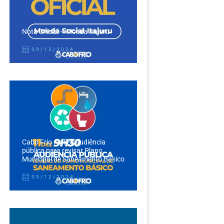
Nota Oficial – Moeda Itajuru
09/12/2024
Cabo Frio realiza audiência
pública para revisar Plano
Municipal de Saneamento Básico
09/12/2024