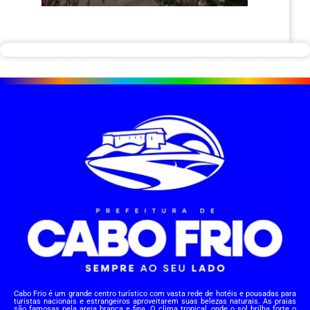
Cabo Frio é um grande centro turístico com vasta rede de hotéis e pousadas para
turistas nacionais e estrangeiros aproveitarem suas belezas naturais. As praias
são famosas pela areia branca e fina. O clima tropical, onde o sol brilha forte o