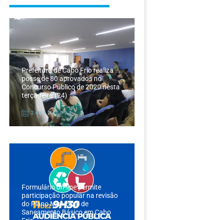
Prefeitura de Cabo Frio realiza
posse de 80 aprovados no
Concurso Público de 2020 nesta
terça-feira (24)
24/12/2024
Formulário on-line permite
participação popular na revisão
do Plano Municipal de
Saneamento Básico em Cabo