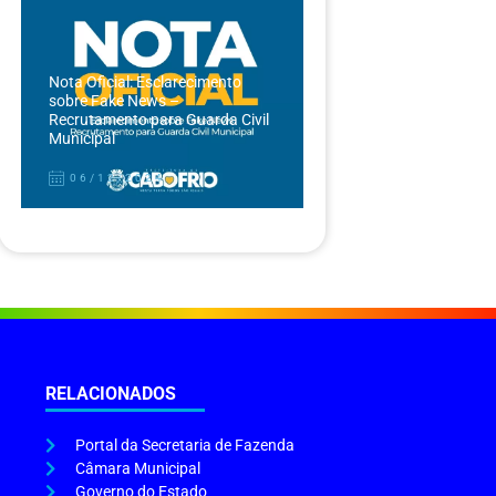
Nota Oficial: Esclarecimento
sobre Fake News –
Recrutamento para Guarda Civil
Municipal
06/12/2024
RELACIONADOS
Portal da Secretaria de Fazenda
Câmara Municipal
Governo do Estado