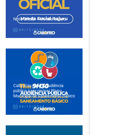
Nota Oficial – Moeda Itajuru
09/12/2024
Cabo Frio realiza audiência
pública para revisar Plano
Municipal de Saneamento Básico
09/12/2024