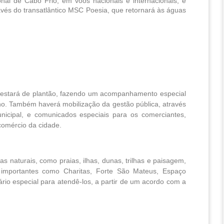
al de Cabo Frio, em vôos nacionais e internacionais, e 
vés do transatlântico MSC Poesia, que retornará às águas 
mo estará de plantão, fazendo um acompanhamento especial
no. Também haverá mobilização da gestão pública, através
nicipal, e comunicados especiais para os comerciantes,
comércio da cidade.
s naturais, como praias, ilhas, dunas, trilhas e paisagem,
 importantes como Charitas, Forte São Mateus, Espaço
rio especial para atendê-los, a partir de um acordo com a