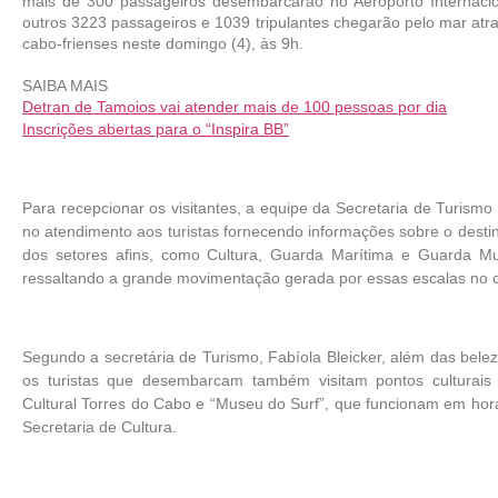
mais de 300 passageiros desembarcarão no Aeroporto Internacion
outros 3223 passageiros e 1039 tripulantes chegarão pelo mar atra
cabo-frienses neste domingo (4), às 9h.
SAIBA MAIS
Detran de Tamoios vai atender mais de 100 pessoas por dia
Inscrições abertas para o “Inspira BB”
Para recepcionar os visitantes, a equipe da Secretaria de Turis
no atendimento aos turistas fornecendo informações sobre o desti
dos setores afins, como Cultura, Guarda Marítima e Guarda Mu
ressaltando a grande movimentação gerada por essas escalas no 
Segundo a secretária de Turismo, Fabíola Bleicker, além das beleza
os turistas que desembarcam também visitam pontos culturais
Cultural Torres do Cabo e “Museu do Surf”, que funcionam em horá
Secretaria de Cultura.