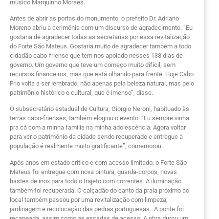
músico Marquinho Moraes.
Antes de abrir as portas do monumento, o prefeito Dr. Adriano
Moreno abriu a cerimônia com um discurso de agradecimento. “Eu
gostaria de agradecer todas as secretarias por essa revitalização
do Forte São Mateus. Gostaria muito de agradecer também a todo
cidadão cabo-friense que tem nos apoiado nesses 138 dias de
governo. Um governo que teve um começo muito difícil, sem
recursos financeiros, mas que está olhando para frente. Hoje Cabo
Frio volta a ser lembrado, não apenas pela beleza natural, mas pelo
patrimônio histórico e cultural, que é imenso”, disse.
O subsecretário estadual de Cultura, Giorgio Neroni, habituado às
terras cabo-frienses, também elogiou o evento. “Eu sempre vinha
pra cá com a minha família na minha adolescência. Agora voltar
para ver o patrimônio da cidade sendo recuperado e entregue à
população é realmente muito gratificante”, comemorou.
Após anos em estado crítico e com acesso limitado, o Forte São
Mateus foi entregue com nova pintura, guarda-corpos, novas
hastes de inox para todo o trajeto com correntes. A iluminação
também foi recuperada. O calçadão do canto da praia próximo ao
local também passou por uma revitalização com limpeza,
jardinagem e recolocação das pedras portuguesas. A ponte foi
recapeada, assim como as escadas de acesso. A obra durou um