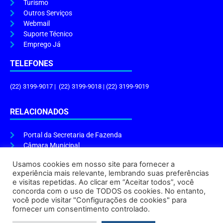
Turismo
Outros Serviços
Webmail
Suporte Técnico
Emprego Já
TELEFONES
(22) 3199-9017 | (22) 3199-9018 | (22) 3199-9019
RELACIONADOS
Portal da Secretaria de Fazenda
Câmara Municipal
Governo do Estado
Usamos cookies em nosso site para fornecer a
experiência mais relevante, lembrando suas preferências
ENDEREÇO E HORÁRIO
e visitas repetidas. Ao clicar em “Aceitar todos”, você
concorda com o uso de TODOS os cookies. No entanto,
Endereço:
Praça Tiradentes, s/n – Centro, Cabo Frio – RJ, 28906-290
você pode visitar "Configurações de cookies" para
Atendimento do Protocolo Geral da Prefeitura:
9h às 16h
fornecer um consentimento controlado.
Horário de Funcionamento:
8h às 17h