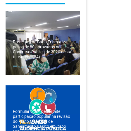
Prefeitura de Cabo Frio realiza
posse de 80 aprovados no
Concurso Público de 2020 nesta
terça-feira (24)
24/12/2024
Formulário on-line permite
participação popular na revisão
do Plano Municipal de
Saneamento Básico em Cabo