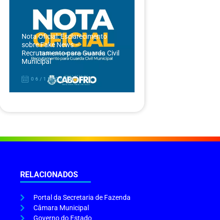
Nota Oficial: Esclarecimento
sobre Fake News –
Recrutamento para Guarda Civil
Municipal
06/12/2024
RELACIONADOS
Portal da Secretaria de Fazenda
Câmara Municipal
Governo do Estado