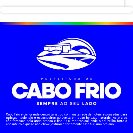
Cabo Frio é um grande centro turístico com vasta rede de hotéis e pousadas para
turistas nacionais e estrangeiros aproveitarem suas belezas naturais. As praias
são famosas pela areia branca e fina. O clima tropical, onde o sol brilha forte o
ano inteiro e quase não chove, estimula fortemente este turismo praiano.