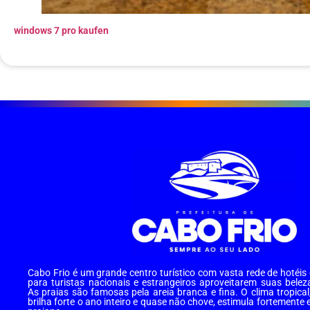
windows 7 pro kaufen
Cabo Frio é um grande centro turístico com vasta rede de hotéi
para turistas nacionais e estrangeiros aproveitarem suas belez
As praias são famosas pela areia branca e fina. O clima tropical
brilha forte o ano inteiro e quase não chove, estimula fortemente 