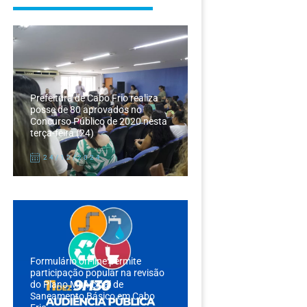
Prefeitura de Cabo Frio realiza
posse de 80 aprovados no
Concurso Público de 2020 nesta
terça-feira (24)
24/12/2024
Formulário on-line permite
participação popular na revisão
do Plano Municipal de
Saneamento Básico em Cabo