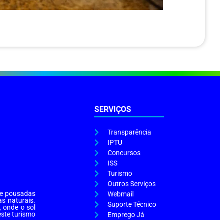
SERVIÇOS
Transparência
IPTU
Concursos
ISS
Turismo
Outros Serviços
s e pousadas
Webmail
as naturais.
Suporte Técnico
, onde o sol
este turismo
Emprego Já