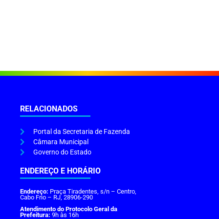
RELACIONADOS
Portal da Secretaria de Fazenda
Câmara Municipal
Governo do Estado
ENDEREÇO E HORÁRIO
Endereço:
Praça Tiradentes, s/n – Centro,
Cabo Frio – RJ, 28906-290
Atendimento do Protocolo Geral da
Prefeitura:
9h às 16h