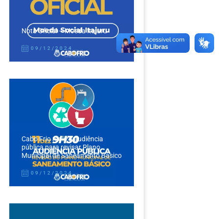
Nota Oficial – Moeda Itajuru
09/12/2024
Cabo Frio realiza audiência
pública para revisar Plano
Municipal de Saneamento Básico
09/12/2024