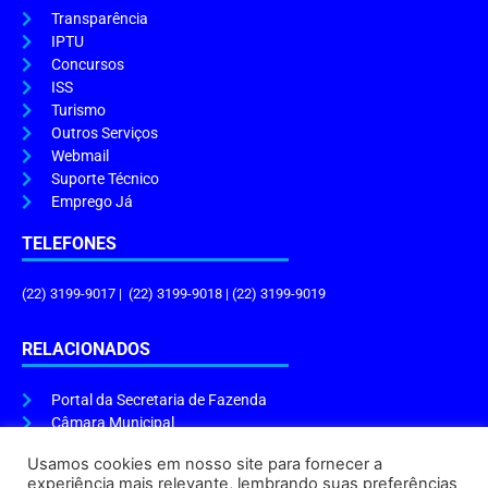
Transparência
IPTU
Concursos
ISS
Turismo
Outros Serviços
Webmail
Suporte Técnico
Emprego Já
TELEFONES
(22) 3199-9017 | (22) 3199-9018 | (22) 3199-9019
RELACIONADOS
Portal da Secretaria de Fazenda
Câmara Municipal
Governo do Estado
Usamos cookies em nosso site para fornecer a
experiência mais relevante, lembrando suas preferências
ENDEREÇO E HORÁRIO