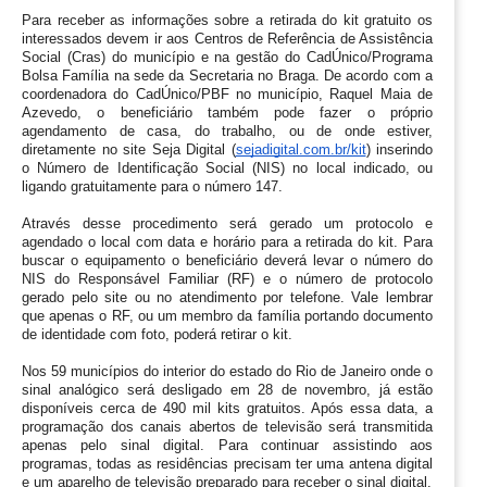
Para receber as informações sobre a retirada do kit gratuito os 
interessados devem ir aos Centros de Referência de Assistência 
Social (Cras) do município e na gestão do CadÚnico/Programa 
Bolsa Família na sede da Secretaria no Braga. De acordo com a 
coordenadora do CadÚnico/PBF no município, Raquel Maia de 
Azevedo, o beneficiário também pode fazer o próprio 
agendamento de casa, do trabalho, ou de onde estiver, 
diretamente no site Seja Digital (
sejadigital.com.br/kit
) inserindo 
o Número de Identificação Social (NIS) no local indicado, ou 
ligando gratuitamente para o número 147.
Através desse procedimento será gerado um protocolo e 
agendado o local com data e horário para a retirada do kit. Para 
buscar o equipamento o beneficiário deverá levar o número do 
NIS do Responsável Familiar (RF) e o número de protocolo 
gerado pelo site ou no atendimento por telefone. Vale lembrar 
que apenas o RF, ou um membro da família portando documento 
de identidade com foto, poderá retirar o kit.
Nos 59 municípios do interior do estado do Rio de Janeiro onde o 
sinal analógico será desligado em 28 de novembro, já estão 
disponíveis cerca de 490 mil kits gratuitos. Após essa data, a 
programação dos canais abertos de televisão será transmitida 
apenas pelo sinal digital. Para continuar assistindo aos 
programas, todas as residências precisam ter uma antena digital 
e um aparelho de televisão preparado para receber o sinal digital.