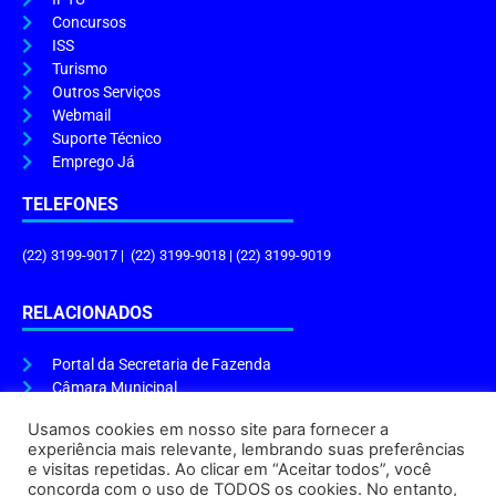
Concursos
ISS
Turismo
Outros Serviços
Webmail
Suporte Técnico
Emprego Já
TELEFONES
(22) 3199-9017 | (22) 3199-9018 | (22) 3199-9019
RELACIONADOS
Portal da Secretaria de Fazenda
Câmara Municipal
Governo do Estado
Usamos cookies em nosso site para fornecer a
experiência mais relevante, lembrando suas preferências
ENDEREÇO E HORÁRIO
e visitas repetidas. Ao clicar em “Aceitar todos”, você
concorda com o uso de TODOS os cookies. No entanto,