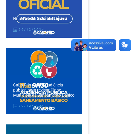
Nota Oficial – Moeda Itajuru
09/12/2024
Cabo Frio realiza audiência
pública para revisar Plano
Municipal de Saneamento Básico
09/12/2024