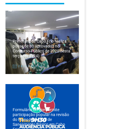
Prefeitura de Cabo Frio realiza
posse de 80 aprovados no
Concurso Público de 2020 nesta
terça-feira (24)
24/12/2024
Formulário on-line permite
participação popular na revisão
do Plano Municipal de
Saneamento Básico em Cabo