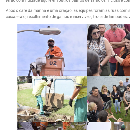
terão continuidade aqui e em outros bairros de Tamoios, inclusive c
Após o café da manhã e uma oração, as equipes foram às ruas com s
caixas-ralo, recolhimento de galhos e inservíveis, troca de lâmpadas, v