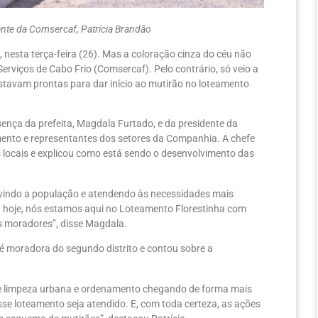
ente da Comsercaf, Patrícia Brandão
nesta terça-feira (26). Mas a coloração cinza do céu não
viços de Cabo Frio (Comsercaf). Pelo contrário, só veio a
stavam prontas para dar início ao mutirão no loteamento
nça da prefeita, Magdala Furtado, e da presidente da
amento e representantes dos setores da Companhia. A chefe
ocais e explicou como está sendo o desenvolvimento das
uvindo a população e atendendo às necessidades mais
 e, hoje, nós estamos aqui no Loteamento Florestinha com
s moradores”, disse Magdala.
 é moradora do segundo distrito e contou sobre a
 de limpeza urbana e ordenamento chegando de forma mais
sse loteamento seja atendido. E, com toda certeza, as ações