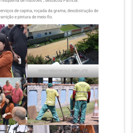
om esquema de mutirões”, destacou Patrícia.
erviços de capina, roçada da grama, desobstrução de
arrição e pintura de meio-fio.
DCIM100MEDIADJI_0061.JPG