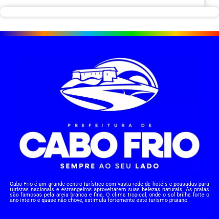
Cabo Frio é um grande centro turístico com vasta rede de hotéis e pousadas para
turistas nacionais e estrangeiros aproveitarem suas belezas naturais. As praias
são famosas pela areia branca e fina. O clima tropical, onde o sol brilha forte o
ano inteiro e quase não chove, estimula fortemente este turismo praiano.