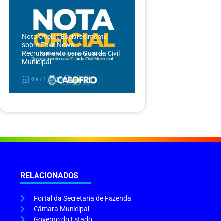
Nota Oficial: Esclarecimento
sobre Fake News –
Recrutamento para Guarda Civil
Municipal
06/12/2024
RELACIONADOS
Portal da Secretaria de Fazenda
Câmara Municipal
Governo do Estado