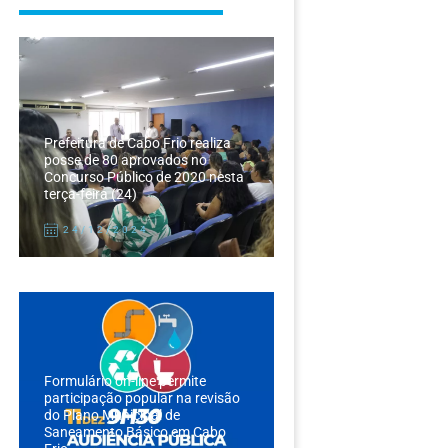
Prefeitura de Cabo Frio realiza
posse de 80 aprovados no
Concurso Público de 2020 nesta
terça-feira (24)
24/12/2024
Formulário on-line permite
participação popular na revisão
do Plano Municipal de
Saneamento Básico em Cabo