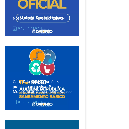
Nota Oficial – Moeda Itajuru
09/12/2024
Cabo Frio realiza audiência
pública para revisar Plano
Municipal de Saneamento Básico
09/12/2024