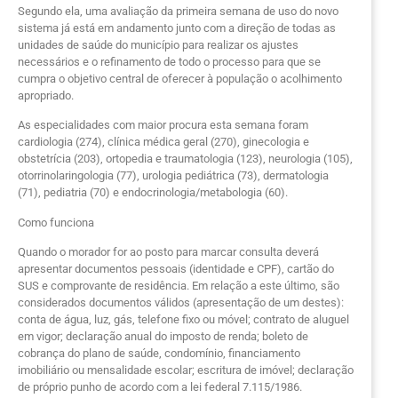
Segundo ela, uma avaliação da primeira semana de uso do novo
sistema já está em andamento junto com a direção de todas as
unidades de saúde do município para realizar os ajustes
necessários e o refinamento de todo o processo para que se
cumpra o objetivo central de oferecer à população o acolhimento
apropriado.
As especialidades com maior procura esta semana foram
cardiologia (274), clínica médica geral (270), ginecologia e
obstetrícia (203), ortopedia e traumatologia (123), neurologia (105),
otorrinolaringologia (77), urologia pediátrica (73), dermatologia
(71), pediatria (70) e endocrinologia/metabologia (60).
Como funciona
Quando o morador for ao posto para marcar consulta deverá
apresentar documentos pessoais (identidade e CPF), cartão do
SUS e comprovante de residência. Em relação a este último, são
considerados documentos válidos (apresentação de um destes):
conta de água, luz, gás, telefone fixo ou móvel; contrato de aluguel
em vigor; declaração anual do imposto de renda; boleto de
cobrança do plano de saúde, condomínio, financiamento
imobiliário ou mensalidade escolar; escritura de imóvel; declaração
de próprio punho de acordo com a lei federal 7.115/1986.