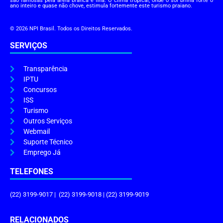
são famosas pela areia branca e fina. O clima tropical, onde o sol brilha forte o
ano inteiro e quase não chove, estimula fortemente este turismo praiano.
© 2026 NPI Brasil. Todos os Direitos Reservados.
SERVIÇOS
Transparência
IPTU
Concursos
ISS
Turismo
Outros Serviços
Webmail
Suporte Técnico
Emprego Já
TELEFONES
(22) 3199-9017 | (22) 3199-9018 | (22) 3199-9019
RELACIONADOS