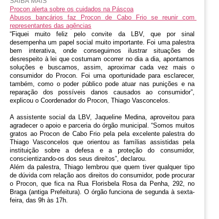
SAIBA MAIS
Procon alerta sobre os cuidados na Páscoa
Abusos bancários faz Procon de Cabo Frio se reunir com 
representantes das agências
“
Fiquei muito feliz pelo convite da LBV, que por sinal 
desempenha um papel social muito importante. Foi uma palestra 
bem interativa, onde conseguimos ilustrar situações de 
desrespeito à lei que costumam ocorrer no dia a dia, apontamos 
soluções e buscamos, assim, aproximar cada vez mais o 
consumidor do Procon. Foi uma oportunidade 
para esclarecer, 
também, como o poder público pode atuar nas punições e na 
reparação dos possíveis danos causados ao consumidor”, 
explicou o Coordenador do Procon, Thiago Vasconcelos.
A assistente social da LBV, Jaqueline Medina, aproveitou para 
agradecer o apoio e parceria do órgão municipal. “Somos muitos 
gratos ao Procon de Cabo Frio pela pela excelente palestra do 
Thiago Vasconcelos que orientou as famílias assistidas pela 
instituição sobre a defesa e a proteção do consumidor, 
conscientizando-os dos seus direitos”, declarou.
Além da palestra, Thiago lembrou que quem tiver qualquer tipo 
de dúvida com relação aos direitos do consumidor, pode procurar 
o Procon, que fica
na Rua Florisbela Rosa da Penha, 292, no 
Braga (antiga Prefeitura). O órgão funciona de segunda à sexta-
feira, das 9h às 17h. 