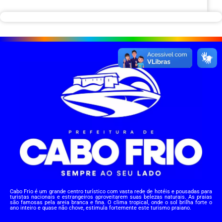
Cabo Frio é um grande centro turístico com vasta rede de hotéis e pousadas para
turistas nacionais e estrangeiros aproveitarem suas belezas naturais. As praias
são famosas pela areia branca e fina. O clima tropical, onde o sol brilha forte o
ano inteiro e quase não chove, estimula fortemente este turismo praiano.