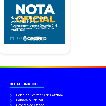
Nota Oficial: Esclarecimento
sobre Fake News –
Recrutamento para Guarda Civil
Municipal
06/12/2024
RELACIONADOS
Portal da Secretaria de Fazenda
Câmara Municipal
Governo do Estado