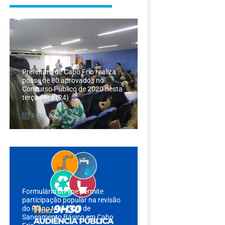
Prefeitura de Cabo Frio realiza
posse de 80 aprovados no
Concurso Público de 2020 nesta
terça-feira (24)
24/12/2024
Formulário on-line permite
participação popular na revisão
do Plano Municipal de
Saneamento Básico em Cabo