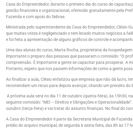
Casa do Empreendedor, durante o primeiro dia do curso de capacitaç
gestão financeira e organizacional, oferecido gratuitamente pela Pref
Fazenda e com apoio do Sebrae.
Ministrada pelo superintendente da Casa do Empreendedor, Clésio Gui
que muitas vezes é negligenciado e tem levado muitos negócios a fa
e foi feita a apresentação de alguns gráficos de controle e acompanha
Uma das alunas do curso, Marta Rocha, proprietária da hospedagem
importante o preparo das pessoas que passaram o conteúdo:
“O prof
compreensão.
É importante a gente se capacitar para prosperar. A m
Portanto, espero que nos passem informações de como a gente possa
Ao finalizar a aula, Clésio enfatizou que empresa que não dá lucro, 
recomendam um recuo para depois avançar, citando um preceito do liv
A próxima aula será no dia 11 de outubro (quinta-feira), às 15h30,
seguinte conteúdo: “MEI – Direitos e Obrigações e Operacionalidade”. 
outubro (terça-feira) e vai tratar do assunto finanças. No final do cu
A Casa do Empreendedor é parte da Secretaria Municipal de Fazenda
prédio do arquivo municipal, de segunda à sexta-feira, das 8h às 17 h