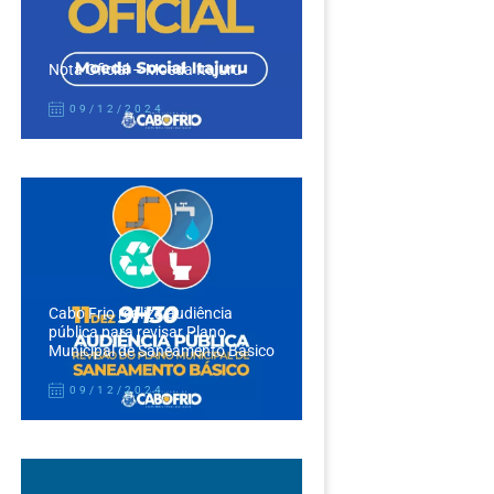
Nota Oficial – Moeda Itajuru
09/12/2024
Cabo Frio realiza audiência
pública para revisar Plano
Municipal de Saneamento Básico
09/12/2024