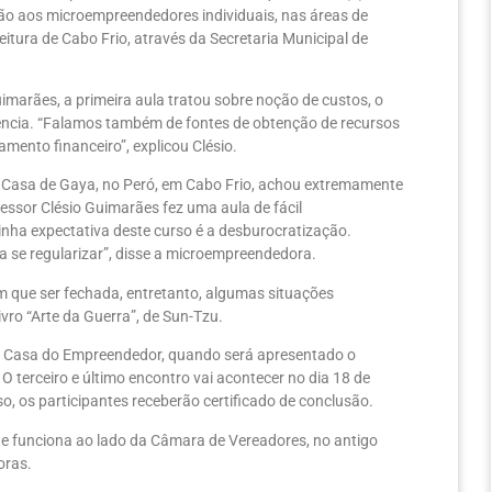
ão aos microempreendedores individuais, nas áreas de
eitura de Cabo Frio, através da Secretaria Municipal de
marães, a primeira aula tratou sobre noção de custos, o
lência. “Falamos também de fontes de obtenção de recursos
mento financeiro”, explicou Clésio.
 Casa de Gaya, no Peró, em Cabo Frio, achou extremamente
essor Clésio Guimarães fez uma aula de fácil
inha expectativa deste curso é a desburocratização.
 se regularizar”, disse a microempreendedora.
tem que ser fechada, entretanto, algumas situações
ro “Arte da Guerra”, de Sun-Tzu.
 na Casa do Empreendedor, quando será apresentado o
O terceiro e último encontro vai acontecer no dia 18 de
rso, os participantes receberão certificado de conclusão.
 e funciona ao lado da Câmara de Vereadores, no antigo
oras.