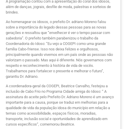
A programação contou com a apresentação do coral dos idosos,
além de danças, jograis, desfile de moda, palestras e sorteios de
brindes.
Ao homenagear os idosos, o prefeito Dr. adriano Moreno falou
sobre a importância do legado dessas pessoas para as novas
gerações e ressaltou que “envelhecer é ver o tempo passar com
sabedoria”. O prefeito também parabenizou o trabalho da
Coordenadoria do Idoso: “Eu vejo a COGEPI como uma grande
família Cabo-friense. Isso nos deixa felizes e orgulhosos,
principalmente quando vivemos em um país onde as pessoas não
valorizam o passado. Mas aqui é diferente. Nós governamos com
respeito e reconhecimento à história de vida de vocês.
Trabalhamos para fortalecer o presente e melhorar o futuro”,
garantiu Dr. Adriano.
A coordenadora-geral da COGEPI, Beatrice Carvalho, festejou a
inclusão de Cabo Frio no Programa Cidade amiga do Idoso: “ A
assinatura do aceite pelo Prefeito Dr. Adriano Moreno é um avanço
importante para a causa, porque se traduz em melhorias para a
qualidade de vida da população idosa do município em relação a
temas como acessibilidade, espaços físicos, moradias,
transporte, inclusão social e oportunidades de aprendizado em
cursos específicos”, comemorou Beatrice.