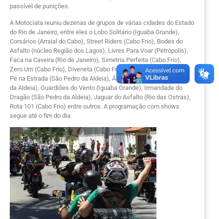
passível de punições.
A Motociata reuniu dezenas de grupos de várias cidades do Estado
do Rio de Janeiro, entre eles o Lobo Solitário (Iguaba Grande),
Corsários (Arraial do Cabo), Street Riders (Cabo Frio), Bodes do
Asfalto (núcleo Região dos Lagos), Livres Para Voar (Petrópolis),
Faca na Caveira (Rio de Janeiro), Simetria Perfeita (Cabo Frio),
Zero Um (Cabo Frio), Diveneta (Cabo Frio), Road Biker (Cabo Frio),
Pé na Estrada (São Pedro da Aldeia), Águias do Litoral (São Pedro
da Aldeia), Guardiões do Vento (Iguaba Grande), Irmandade do
Dragão (São Pedro da Aldeia), Jaguar do Asfalto (Rio das Ostras),
Rota 101 (Cabo Frio) entre outros. A programação com shows
segue até o fim do dia.