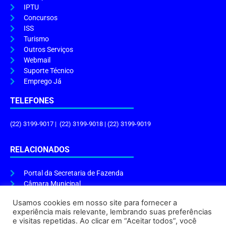
IPTU
Concursos
ISS
Turismo
Outros Serviços
Webmail
Suporte Técnico
Emprego Já
TELEFONES
(22) 3199-9017 | (22) 3199-9018 | (22) 3199-9019
RELACIONADOS
Portal da Secretaria de Fazenda
Câmara Municipal
Governo do Estado
Usamos cookies em nosso site para fornecer a
experiência mais relevante, lembrando suas preferências
ENDEREÇO E HORÁRIO
e visitas repetidas. Ao clicar em “Aceitar todos”, você