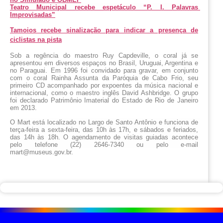
Teatro Municipal recebe espetáculo “P. I. Palavras 
Improvisadas”
Tamoios recebe sinalização para indicar a presença de
ciclistas na pista
Sob a regência do maestro Ruy Capdeville, o coral já se 
apresentou em diversos espaços no Brasil, Uruguai, Argentina e 
no Paraguai. Em 1996 foi convidado para gravar, em conjunto 
com o coral Rainha Assunta da Paróquia de Cabo Frio, seu 
primeiro CD acompanhado por expoentes da música nacional e 
internacional, como o maestro inglês David Ashbridge. O grupo 
foi declarado Patrimônio Imaterial do Estado de Rio de Janeiro 
em 2013.
O Mart está localizado no Largo de Santo Antônio e funciona de 
terça-feira a sexta-feira, das 10h às 17h, e sábados e feriados, 
das 14h às 18h. O agendamento de visitas guiadas acontece 
pelo telefone (22) 2646-7340 ou pelo e-mail 
mart@museus.gov.br.