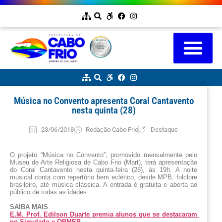
Música no Convento apresenta Coral Cantavento
nesta quinta (28)
23/06/2018
Redação Cabo Frio
Destaque
O projeto “Música no Convento”, promovido mensalmente pelo 
Museu de Arte Religiosa de Cabo Frio (Mart), terá apresentação 
do Coral Cantavento nesta quinta-feira (28), às 19h. A noite 
musical conta com repertório 
bem eclético, desde MPB, folclore 
brasileiro, até música clássica.
 A entrada é gratuita e aberta ao 
público de todas as idades.
SAIBA MAIS
E.M. Prof. Edilson Duarte premia alunos que se destacaram 
no Simulado e OBMEP