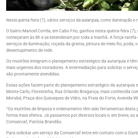
Nesta quinta-feira (7), vários serviços da autarquia, como iluminação e r
O bairro Manoel Corrêa, em Cabo Frio, ganhou nesta quinta-feira (7)
começaram às 8h e se estenderam por toda a manhã. A força-tarefa
serviços de iluminação; roçada da grama; pintura de meio-fio; poda; var
desentupimento de rede.
Os mutirões integram o planejamento estratégico da autarquia e têm 
mais urgentes dos moradores. A intermediação para solicitar o serviço
são prontamente atendidas.
Essas ações fazem parte do planejamento estratégico da autarquia e j
Monte Carlo, Florestinha, Rua Orlando Bragança, mais conhecida co
Morubá; Praça dos Quiosques de Vidro, na Praia do Forte; Avenida Wi
“Os mutirões de limpeza e ordenamento têm sido ferramentas desta g
forma mais efetiva. Já passamos por diversos locais e, em breve, as 
Comsercaf, Patrícia Brandão.
Para solicitar um serviço da Comsercaf entre em contato com a Ouv