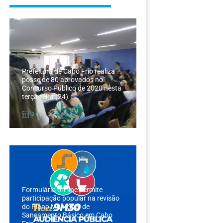
Prefeitura de Cabo Frio realiza
posse de 80 aprovados no
Concurso Público de 2020 nesta
terça-feira (24)
24/12/2024
Formulário on-line permite
participação popular na revisão
do Plano Municipal de
Saneamento Básico em Cabo