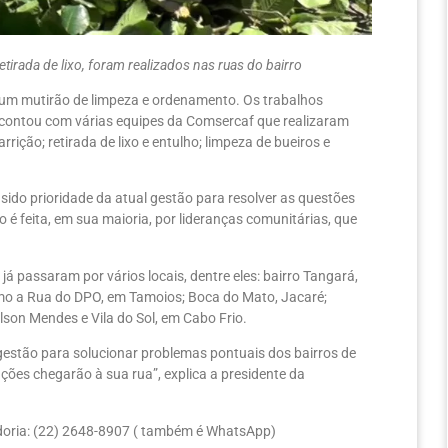
etirada de lixo, foram realizados nas ruas do bairro
, um mutirão de limpeza e ordenamento. Os trabalhos
 contou com várias equipes da Comsercaf que realizaram
rição; retirada de lixo e entulho; limpeza de bueiros e
sido prioridade da atual gestão para resolver as questões
 é feita, em sua maioria, por lideranças comunitárias, que
á passaram por vários locais, dentre eles: bairro Tangará,
mo a Rua do DPO, em Tamoios; Boca do Mato, Jacaré;
lson Mendes e Vila do Sol, em Cabo Frio.
estão para solucionar problemas pontuais dos bairros de
ações chegarão à sua rua”, explica a presidente da
idoria: (22) 2648-8907 ( também é WhatsApp)