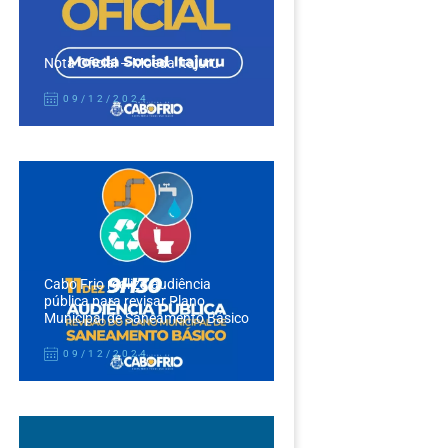
Nota Oficial – Moeda Itajuru
09/12/2024
Cabo Frio realiza audiência
pública para revisar Plano
Municipal de Saneamento Básico
09/12/2024