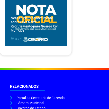
Nota Oficial: Esclarecimento
sobre Fake News –
Recrutamento para Guarda Civil
Municipal
06/12/2024
RELACIONADOS
Portal da Secretaria de Fazenda
Câmara Municipal
Governo do Estado