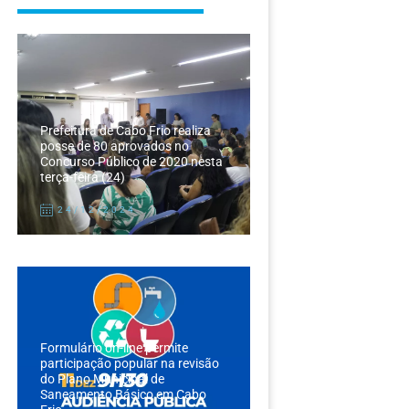
Prefeitura de Cabo Frio realiza
posse de 80 aprovados no
Concurso Público de 2020 nesta
terça-feira (24)
24/12/2024
Formulário on-line permite
participação popular na revisão
do Plano Municipal de
Saneamento Básico em Cabo