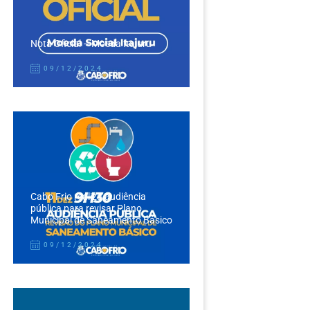
Nota Oficial – Moeda Itajuru
09/12/2024
Cabo Frio realiza audiência
pública para revisar Plano
Municipal de Saneamento Básico
09/12/2024