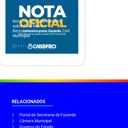
Nota Oficial: Esclarecimento
sobre Fake News –
Recrutamento para Guarda Civil
Municipal
06/12/2024
RELACIONADOS
Portal da Secretaria de Fazenda
Câmara Municipal
Governo do Estado