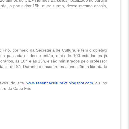
 20 alunos do CIEP Hermes Barcellos, localizado no Jardim 
de, a partir das 15h, outra turma, dessa mesma escola, 
Frio, por meio da Secretaria de Cultura, e tem o objetivo 
ana passada e, desde então, mais de 100 estudantes já 
orários, às 10h e às 15h, e são ministrados pelo professor 
tácio de Sá. Durante o encontro os alunos têm a liberdade 
avés do site
 www.resenhaculturalcf.blogspot.com
 ou no 
ntro de Cabo Frio.