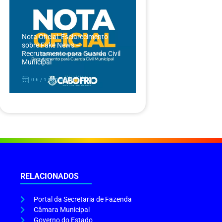
Nota Oficial: Esclarecimento
sobre Fake News –
Recrutamento para Guarda Civil
Municipal
06/12/2024
RELACIONADOS
Portal da Secretaria de Fazenda
Câmara Municipal
Governo do Estado