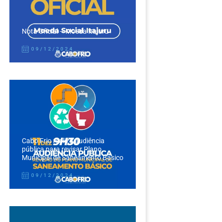
Nota Oficial – Moeda Itajuru
09/12/2024
Cabo Frio realiza audiência
pública para revisar Plano
Municipal de Saneamento Básico
09/12/2024