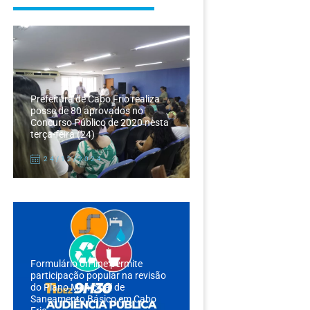
Prefeitura de Cabo Frio realiza
posse de 80 aprovados no
Concurso Público de 2020 nesta
terça-feira (24)
24/12/2024
Formulário on-line permite
participação popular na revisão
do Plano Municipal de
Saneamento Básico em Cabo