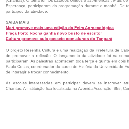
(Charitas). O tema foi “Os Estados Unidos e as Américas”. Mais de
Esperança, participaram da programação durante a manhã. De tar
participou da atividade.
SAIBA MAIS
Mart promove mais uma edição da Feira Agroecológica
Praça Porto Rocha ganha novo busto de escritor
Cultura promove aula passeio com alunos do Tangará
O projeto Resenha Cultura é uma realização da Prefeitura de Cabo 
de promover a reflexão. O lançamento da atividade foi na sem
participaram. As palestras acontecem toda terça e quinta em dois h
Paulo Cotias, coordenador do curso de História da Universidade Es
de interagir e trocar conhecimento.  
As escolas interessadas em participar devem se inscrever atr
Charitas. A instituição fica localizada na Avenida Assunção, 855, Ce