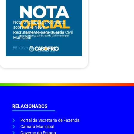
Nota Oficial: Esclarecimento
sobre Fake News –
Recrutamento para Guarda Civil
Municipal
06/12/2024
RELACIONADOS
Portal da Secretaria de Fazenda
Câmara Municipal
Governo do Estado