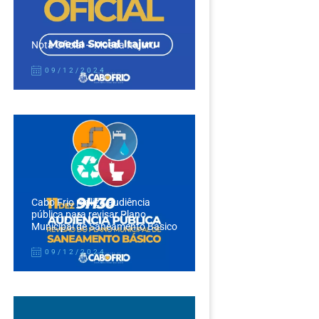
Nota Oficial – Moeda Itajuru
09/12/2024
Cabo Frio realiza audiência
pública para revisar Plano
Municipal de Saneamento Básico
09/12/2024