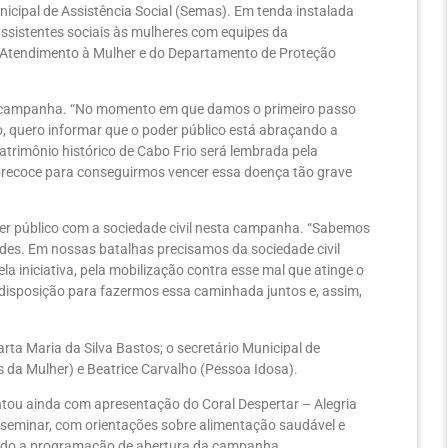
nicipal de Assistência Social (Semas). Em tenda instalada
assistentes sociais às mulheres com equipes da
o Atendimento à Mulher e do Departamento de Proteção
l da campanha. “No momento em que damos o primeiro passo
, quero informar que o poder público está abraçando a
atrimônio histórico de Cabo Frio será lembrada pela
 precoce para conseguirmos vencer essa doença tão grave
der público com a sociedade civil nesta campanha. “Sabemos
ades. Em nossas batalhas precisamos da sociedade civil
a iniciativa, pela mobilização contra esse mal que atinge o
isposição para fazermos essa caminhada juntos e, assim,
arta Maria da Silva Bastos; o secretário Municipal de
 da Mulher) e Beatrice Carvalho (Pessoa Idosa).
tou ainda com apresentação do Coral Despertar – Alegria
isseminar, com orientações sobre alimentação saudável e
hando a programação de abertura da campanha.