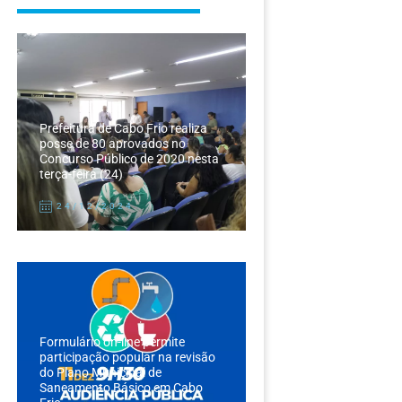
Prefeitura de Cabo Frio realiza
posse de 80 aprovados no
Concurso Público de 2020 nesta
terça-feira (24)
24/12/2024
Formulário on-line permite
participação popular na revisão
do Plano Municipal de
Saneamento Básico em Cabo