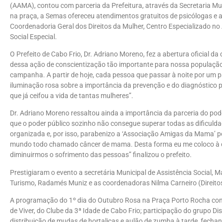
(AAMA), contou com parceria da Prefeitura, através da Secretaria Mu
na praça, a Semas ofereceu atendimentos gratuitos de psicólogas e 
Coordenadoria Geral dos Direitos da Mulher, Centro Especializado n
Social Especial.
O Prefeito de Cabo Frio, Dr. Adriano Moreno, fez a abertura oficia
dessa ação de conscientização tão importante para nossa população
campanha. A partir de hoje, cada pessoa que passar à noite por um p
iluminação rosa sobre a importância da prevenção e do diagnóstico
que já ceifou a vida de tantas mulheres”.
Dr. Adriano Moreno ressaltou ainda a importância da parceria do po
que o poder público sozinho não consegue superar todas as dificuld
organizada e, por isso, parabenizo a ‘Associação Amigas da Mama’ pel
mundo todo chamado câncer de mama. Desta forma eu me coloco à d
diminuirmos o sofrimento das pessoas” finalizou o prefeito.
Prestigiaram o evento a secretária Municipal de Assistência Social, M
Turismo, Radamés Muniz e as coordenadoras Nilma Carneiro (Direitos
A programação do 1º dia do Outubro Rosa na Praça Porto Rocha con
de Viver, do Clube da 3ª Idade de Cabo Frio; participação do grupo D
distribuição de mudas de hortaliças e aulão de zumba à tarde, fec