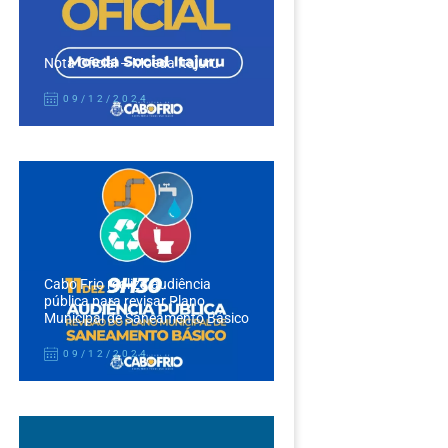
Nota Oficial – Moeda Itajuru
09/12/2024
Cabo Frio realiza audiência
pública para revisar Plano
Municipal de Saneamento Básico
09/12/2024