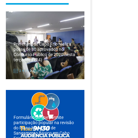
Prefeitura de Cabo Frio realiza
posse de 80 aprovados no
Concurso Público de 2020 nesta
terça-feira (24)
24/12/2024
Formulário on-line permite
participação popular na revisão
do Plano Municipal de
Saneamento Básico em Cabo