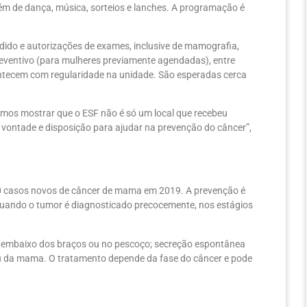
ém de dança, música, sorteios e lanches. A programação é
dido e autorizações de exames, inclusive de mamografia,
reventivo (para mulheres previamente agendadas), entre
ontecem com regularidade na unidade. São esperadas cerca
emos mostrar que o ESF não é só um local que recebeu
ontade e disposição para ajudar na prevenção do câncer”,
00 casos novos de câncer de mama em 2019. A prevenção é
quando o tumor é diagnosticado precocemente, nos estágios
 embaixo dos braços ou no pescoço; secreção espontânea
u da mama. O tratamento depende da fase do câncer e pode