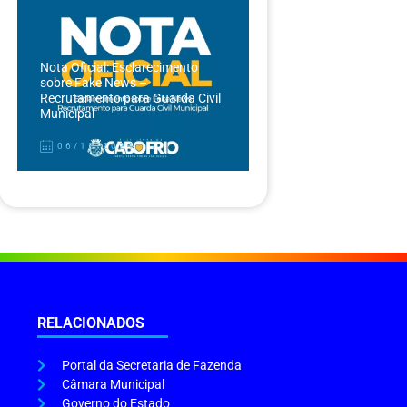
Nota Oficial: Esclarecimento
sobre Fake News –
Recrutamento para Guarda Civil
Municipal
06/12/2024
RELACIONADOS
Portal da Secretaria de Fazenda
Câmara Municipal
Governo do Estado