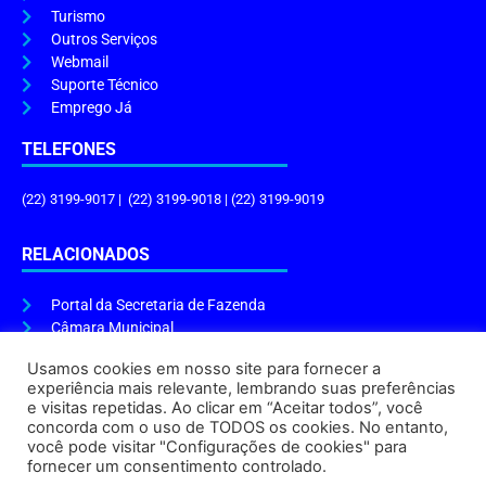
Turismo
Outros Serviços
Webmail
Suporte Técnico
Emprego Já
TELEFONES
(22) 3199-9017 | (22) 3199-9018 | (22) 3199-9019
RELACIONADOS
Portal da Secretaria de Fazenda
Câmara Municipal
Governo do Estado
Usamos cookies em nosso site para fornecer a
experiência mais relevante, lembrando suas preferências
ENDEREÇO E HORÁRIO
e visitas repetidas. Ao clicar em “Aceitar todos”, você
concorda com o uso de TODOS os cookies. No entanto,
Endereço:
Praça Tiradentes, s/n – Centro, Cabo Frio – RJ, 28906-290
você pode visitar "Configurações de cookies" para
Atendimento do Protocolo Geral da Prefeitura:
9h às 16h
fornecer um consentimento controlado.