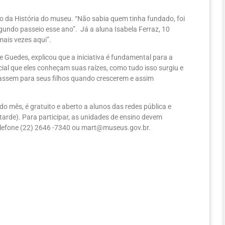
o da História do museu. “Não sabia quem tinha fundado, foi
gundo passeio esse ano”. Já a aluna Isabela Ferraz, 10
mais vezes aqui”.
e Guedes, explicou que a iniciativa é fundamental para a
ial que eles conheçam suas raízes, como tudo isso surgiu e
s passem para seus filhos quando crescerem e assim
do mês, é gratuito e aberto a alunos das redes pública e
tarde). Para participar, as unidades de ensino devem
telefone (22) 2646 -7340 ou mart@museus.gov.br.