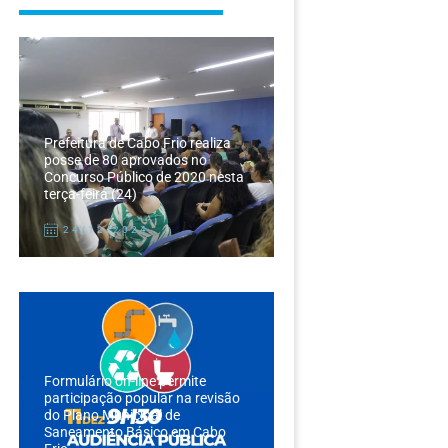
Prefeitura de Cabo Frio realiza
posse de 80 aprovados no
Concurso Público de 2020 nesta
terça-feira (24)
24/12/2024
Formulário on-line permite
participação popular na revisão
do Plano Municipal de
Saneamento Básico em Cabo