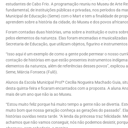
estudantes de Cabo Frio. A programação reuniu no Museu de Arte Reli
fundamental, de instituições públicas e privadas, nos períodos da man
Municipal de Educação (Seme) com o Mart e tem a finalidade de pro
aprendem sobre a história da cidade, do Museu e dos povos africano
Foram contadas duas histórias, uma sobre a instituição e outra sobr
pelos elementos da natureza. Elas foram encenadas e musicalizadas
Secretaria de Educação, que utilizam objetos, figurino e instrumentos
“Isso aqui é um exemplo de como a gente pode permear o nosso curr
contação de histórias em que estão presentes instrumentos indígenas
elementos da natureza, além de referências desses povos”, explicou a
Seme, Márcia Fonseca (Fulô).
Alunos da Escola Municipal Profª Cecília Nogueira Machado Guia, si
desta quinta-feira e ficaram encantados com a proposta. A aluna Ana 
mais de um ano que não ia ao Museu.
“Estou muito feliz porque há muito tempo a gente não se divertia. Est
muito bom que nossa geração conheça as gerações do passado”. Ela
histórias ouvidas nesta tarde. “A lenda da princesa traz felicidade.
achamos que não vamos conseguir, nós não podemos desistir, porque