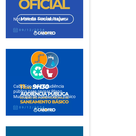
Nota Oficial – Moeda Itajuru
09/12/2024
Cabo Frio realiza audiência
pública para revisar Plano
Municipal de Saneamento Básico
09/12/2024