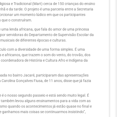
giosa e Tradicional (Mart) cerca de 150 crianças do ensino
hã e da tarde. O projeto é uma parceria entre a Secretaria
porcionar um momento lúdico em que os participantes
s que o construíram.
e uma lenda africana, que fala do amor de uma princesa
 por servidoras do Departamento de Supervisão Escolar da
 musicais de diferentes épocas e culturas.
ículo com a diversidade de uma forma simples. É uma
 e africanos, que trazem o som do vento, do trovão, dos
 coordenadora de História e Cultura Afro e Indígena da
tuada no bairro Jacaré, participaram das apresentações
Carolina Gonçalves Fiusa, de 11 anos, disse que já fazia
e é o nosso segundo passeio e está sendo muito legal. É
 também levou alguns ensinamentos para a vida com as
 Mesmo quando os acontecimentos já estão quase no final e
 ganhamos mais coisas se continuarmos insistindo”,