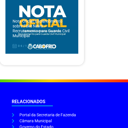
Nota Oficial: Esclarecimento
sobre Fake News –
Recrutamento para Guarda Civil
Municipal
06/12/2024
RELACIONADOS
Portal da Secretaria de Fazenda
Câmara Municipal
Governo do Estado