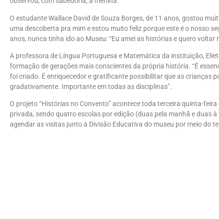
observou, com sabedoria, a menina.
O estudante Wallace David de Souza Borges, de 11 anos, gostou muit
uma descoberta pra mim e estou muito feliz porque este é o nosso se
anos, nunca tinha ido ao Museu: “Eu amei as histórias e quero voltar 
A professora de Língua Portuguesa e Matemática da instituição, Eliet
formação de gerações mais conscientes da própria história. “É essenc
foi criado. É enriquecedor e gratificante possibilitar que as criança
gradativamente. Importante em todas as disciplinas”.
O projeto “Histórias no Convento” acontece toda terceira quinta-feira 
privada, sendo quatro escolas por edição (duas pela manhã e duas à 
agendar as visitas junto à Divisão Educativa do museu por meio do 