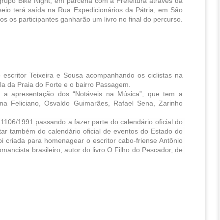
 grupo Bike Night, em parceria com a Prefeitura através da 
seio terá saída na Rua Expedicionários da Pátria, em São 
s os participantes ganharão um livro no final do percurso.
o escritor Teixeira e Sousa acompanhando os ciclistas na 
rla da Praia do Forte e o bairro Passagem.
á a apresentação dos “Notáveis na Música”, que tem a 
iana Feliciano, Osvaldo Guimarães, Rafael Sena, Zarinho 
1106/1991 passando a fazer parte do calendário oficial do 
ar também do calendário oficial de eventos do Estado do 
i criada para homenagear o escritor cabo-friense Antônio 
ancista brasileiro, autor do livro O Filho do Pescador, de 