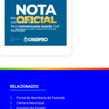
Nota Oficial: Esclarecimento
sobre Fake News –
Recrutamento para Guarda Civil
Municipal
06/12/2024
RELACIONADOS
Portal da Secretaria de Fazenda
Câmara Municipal
Governo do Estado