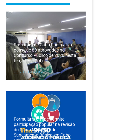
Prefeitura de Cabo Frio realiza
posse de 80 aprovados no
Concurso Público de 2020 nesta
terça-feira (24)
24/12/2024
Formulário on-line permite
participação popular na revisão
do Plano Municipal de
Saneamento Básico em Cabo