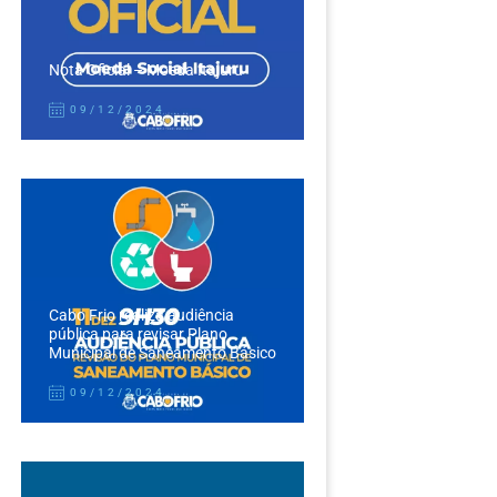
Nota Oficial – Moeda Itajuru
09/12/2024
Cabo Frio realiza audiência
pública para revisar Plano
Municipal de Saneamento Básico
09/12/2024