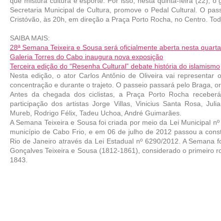
que mistura cultura e esporte. Por isso, nesta quinta-feira (22), o
Secretaria Municipal de Cultura, promove o Pedal Cultural. O pas
Cristóvão, às 20h, em direção a Praça Porto Rocha, no Centro. Todo
SAIBA MAIS:
28ª Semana Teixeira e Sousa será oficialmente aberta nesta quarta
Galeria Torres do Cabo inaugura nova exposição
Terceira edição do “Resenha Cultural” debate história do islamismo
Nesta edição, o ator Carlos Antônio de Oliveira vai representar 
concentração e durante o trajeto. O passeio passará pelo Braga, o
Antes da chegada dos ciclistas, a Praça Porto Rocha receber
participação dos artistas Jorge Villas, Vinicius Santa Rosa, Jul
Mureb, Rodrigo Félix, Tadeu Uchoa, André Guimarães.
A Semana Teixeira e Sousa foi criada por meio da Lei Municipal nº 
município de Cabo Frio, e em 06 de julho de 2012 passou a const
Rio de Janeiro através da Lei Estadual nº 6290/2012. A Semana fo
Gonçalves Teixeira e Sousa (1812-1861), considerado o primeiro rom
1843.