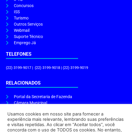
Concursos
ISS
Turismo
Outros Serviços
Webmail
Suporte Técnico
Emprego Já
TELEFONES
(22) 3199-9017 | (22) 3199-9018 | (22) 3199-9019
RELACIONADOS
Portal da Secretaria de Fazenda
Câmara Municipal
Governo do Estado
Usamos cookies em nosso site para fornecer a
experiência mais relevante, lembrando suas preferências
ENDEREÇO E HORÁRIO
e visitas repetidas. Ao clicar em “Aceitar todos”, você
concorda com o uso de TODOS os cookies. No entanto,