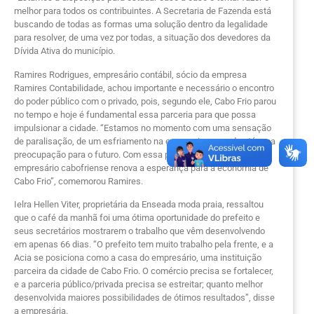
melhor para todos os contribuintes. A Secretaria de Fazenda está
buscando de todas as formas uma solução dentro da legalidade
para resolver, de uma vez por todas, a situação dos devedores da
Dívida Ativa do município.
Ramires Rodrigues, empresário contábil, sócio da empresa
Ramires Contabilidade, achou importante e necessário o encontro
do poder público com o privado, pois, segundo ele, Cabo Frio parou
no tempo e hoje é fundamental essa parceria para que possa
impulsionar a cidade. “Estamos no momento com uma sensação
de paralisação, de um esfriamento na economia, gerando até uma
preocupação para o futuro. Com essa parceria público/privado, o
empresário cabofriense renova a esperança para a economia de
Cabo Frio”, comemorou Ramires.
Ielra Hellen Viter, proprietária da Enseada moda praia, ressaltou
que o café da manhã foi uma ótima oportunidade do prefeito e
seus secretários mostrarem o trabalho que vêm desenvolvendo
em apenas 66 dias. “O prefeito tem muito trabalho pela frente, e a
Acia se posiciona como a casa do empresário, uma instituição
parceira da cidade de Cabo Frio. O comércio precisa se fortalecer,
e a parceria público/privada precisa se estreitar; quanto melhor
desenvolvida maiores possibilidades de ótimos resultados”, disse
a empresária.