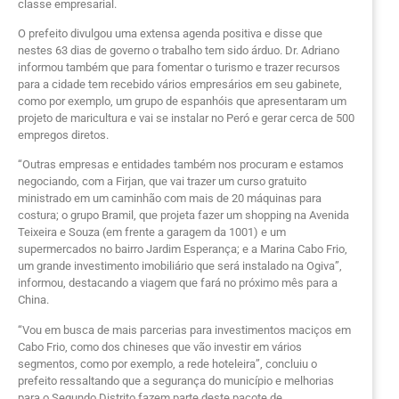
classe empresarial.
O prefeito divulgou uma extensa agenda positiva e disse que
nestes 63 dias de governo o trabalho tem sido árduo. Dr. Adriano
informou também que para fomentar o turismo e trazer recursos
para a cidade tem recebido vários empresários em seu gabinete,
como por exemplo, um grupo de espanhóis que apresentaram um
projeto de maricultura e vai se instalar no Peró e gerar cerca de 500
empregos diretos.
“Outras empresas e entidades também nos procuram e estamos
negociando, com a Firjan, que vai trazer um curso gratuito
ministrado em um caminhão com mais de 20 máquinas para
costura; o grupo Bramil, que projeta fazer um shopping na Avenida
Teixeira e Souza (em frente a garagem da 1001) e um
supermercados no bairro Jardim Esperança; e a Marina Cabo Frio,
um grande investimento imobiliário que será instalado na Ogiva”,
informou, destacando a viagem que fará no próximo mês para a
China.
“Vou em busca de mais parcerias para investimentos maciços em
Cabo Frio, como dos chineses que vão investir em vários
segmentos, como por exemplo, a rede hoteleira”, concluiu o
prefeito ressaltando que a segurança do município e melhorias
para o Segundo Distrito fazem parte deste pacote de