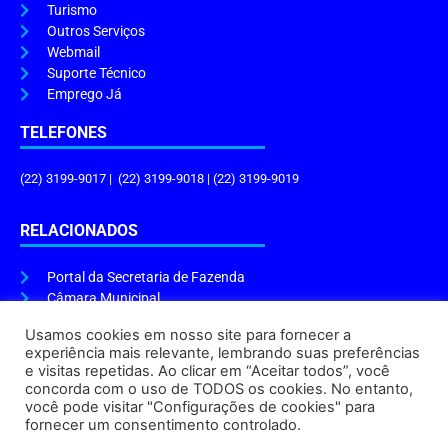
Turismo
Outros Serviços
Webmail
Suporte Técnico
Emprego Já
TELEFONES
(22) 3199-9017 | (22) 3199-9018 | (22) 3199-9019
RELACIONADOS
Portal da Secretaria de Fazenda
Câmara Municipal
Governo do Estado
Usamos cookies em nosso site para fornecer a
experiência mais relevante, lembrando suas preferências
ENDEREÇO E HORÁRIO
e visitas repetidas. Ao clicar em “Aceitar todos”, você
concorda com o uso de TODOS os cookies. No entanto,
Endereço:
Praça Tiradentes, s/n – Centro, Cabo Frio – RJ, 28906-290
você pode visitar "Configurações de cookies" para
Atendimento do Protocolo Geral da Prefeitura:
9h às 16h
fornecer um consentimento controlado.