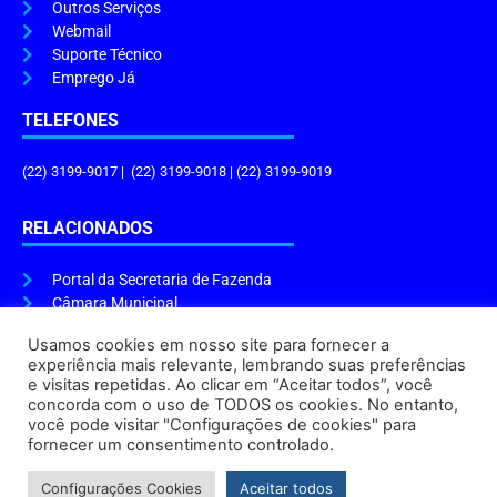
Outros Serviços
Webmail
Suporte Técnico
Emprego Já
TELEFONES
(22) 3199-9017 | (22) 3199-9018 | (22) 3199-9019
RELACIONADOS
Portal da Secretaria de Fazenda
Câmara Municipal
Governo do Estado
Usamos cookies em nosso site para fornecer a
experiência mais relevante, lembrando suas preferências
ENDEREÇO E HORÁRIO
e visitas repetidas. Ao clicar em “Aceitar todos”, você
concorda com o uso de TODOS os cookies. No entanto,
Endereço:
Praça Tiradentes, s/n – Centro, Cabo Frio – RJ, 28906-290
você pode visitar "Configurações de cookies" para
Atendimento do Protocolo Geral da Prefeitura:
9h às 16h
fornecer um consentimento controlado.
Horário de Funcionamento:
8h às 17h
Configurações Cookies
Aceitar todos