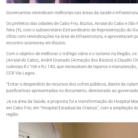
Governantes reivindicam melhorias nas áreas da saúde e infraestru
Os prefeitos das cidades de Cabo Frio, Búzios, Arraial do Cabo e São P
feira (9), com o subsecretário Extraordinário de Representação do G
ofício com reivindicações na área de infraestrutura, e aproveitaram 
encontro aconteceu em Búzios.
Com o objetivo de melhorar o tráfego viário e o turismo na Região, os
(Arraial do Cabo), André Granado (Armação dos Búzios) e Claudio C
rodovias RJ 106 e RJ 140, que necessitam de reparos e manutenção,
CCR Via Lagos.
“Evitar o desperdício de recursos dos cofres públicos, diante da cal
justificativas apresentadas no documento, direcionado ao governador
Já na área da Saúde, a proposta foi a transformação do Hospital Mun
em Cabo Frio, em “Hospital Estadual da Criança”, com a ampliação d
região.