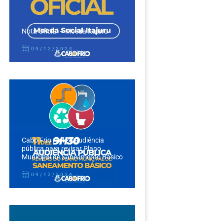
Nota Oficial – Moeda Itajuru
09/12/2024
Cabo Frio realiza audiência
pública para revisar Plano
Municipal de Saneamento Básico
09/12/2024