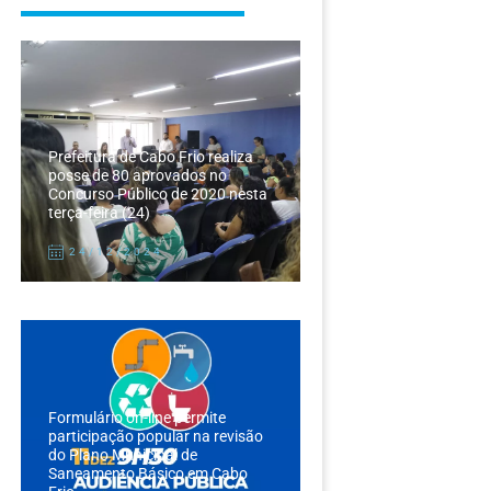
Prefeitura de Cabo Frio realiza
posse de 80 aprovados no
Concurso Público de 2020 nesta
terça-feira (24)
24/12/2024
Formulário on-line permite
participação popular na revisão
do Plano Municipal de
Saneamento Básico em Cabo