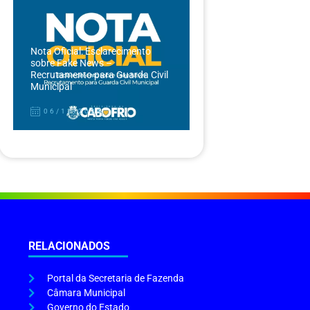
Nota Oficial: Esclarecimento
sobre Fake News –
Recrutamento para Guarda Civil
Municipal
06/12/2024
RELACIONADOS
Portal da Secretaria de Fazenda
Câmara Municipal
Governo do Estado