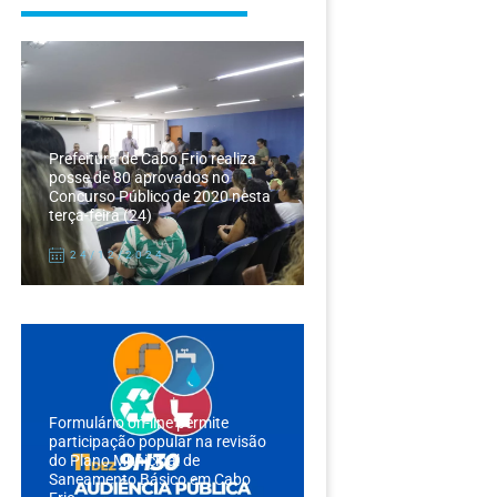
Prefeitura de Cabo Frio realiza
posse de 80 aprovados no
Concurso Público de 2020 nesta
terça-feira (24)
24/12/2024
Formulário on-line permite
participação popular na revisão
do Plano Municipal de
Saneamento Básico em Cabo