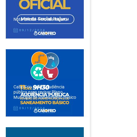
Nota Oficial – Moeda Itajuru
09/12/2024
Cabo Frio realiza audiência
pública para revisar Plano
Municipal de Saneamento Básico
09/12/2024