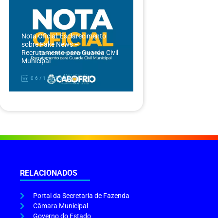
Nota Oficial: Esclarecimento
sobre Fake News –
Recrutamento para Guarda Civil
Municipal
06/12/2024
RELACIONADOS
Portal da Secretaria de Fazenda
Câmara Municipal
Governo do Estado