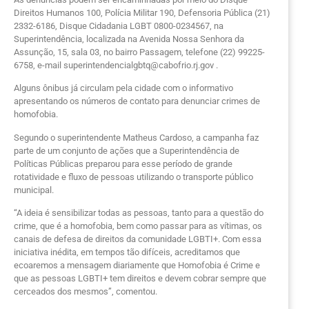
Direitos Humanos 100, Polícia Militar 190, Defensoria Pública (21)
2332-6186, Disque Cidadania LGBT 0800-0234567, na
Superintendência, localizada na Avenida Nossa Senhora da
Assunção, 15, sala 03, no bairro Passagem, telefone (22) 99225-
6758, e-mail superintendencialgbtq@cabofrio.rj.gov .
Alguns ônibus já circulam pela cidade com o informativo
apresentando os números de contato para denunciar crimes de
homofobia.
Segundo o superintendente Matheus Cardoso, a campanha faz
parte de um conjunto de ações que a Superintendência de
Políticas Públicas preparou para esse período de grande
rotatividade e fluxo de pessoas utilizando o transporte público
municipal.
“A ideia é sensibilizar todas as pessoas, tanto para a questão do
crime, que é a homofobia, bem como passar para as vítimas, os
canais de defesa de direitos da comunidade LGBTI+. Com essa
iniciativa inédita, em tempos tão difíceis, acreditamos que
ecoaremos a mensagem diariamente que Homofobia é Crime e
que as pessoas LGBTI+ tem direitos e devem cobrar sempre que
cerceados dos mesmos”, comentou.