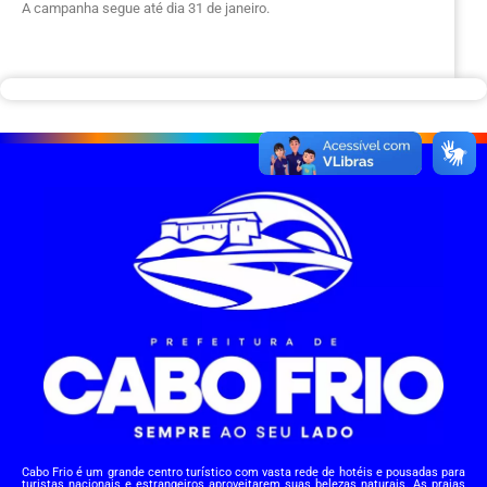
A campanha segue até dia 31 de janeiro.
Cabo Frio é um grande centro turístico com vasta rede de hotéis e pousadas para
turistas nacionais e estrangeiros aproveitarem suas belezas naturais. As praias