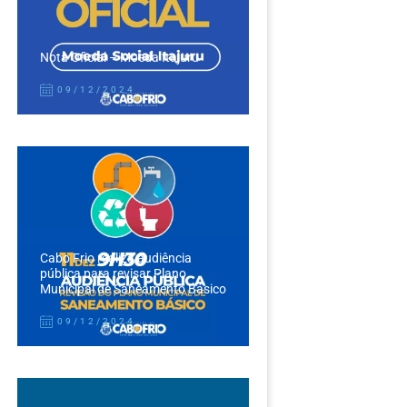
Nota Oficial – Moeda Itajuru
09/12/2024
Cabo Frio realiza audiência
pública para revisar Plano
Municipal de Saneamento Básico
09/12/2024