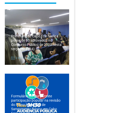
Prefeitura de Cabo Frio realiza
posse de 80 aprovados no
Concurso Público de 2020 nesta
terça-feira (24)
24/12/2024
Formulário on-line permite
participação popular na revisão
do Plano Municipal de
Saneamento Básico em Cabo