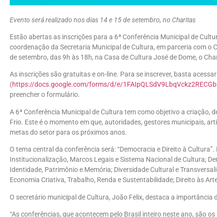
Evento será realizado nos dias 14 e 15 de setembro, no Charitas
Estão abertas as inscrições para a 6ª Conferência Municipal de Cultur
coordenação da Secretaria Municipal de Cultura, em parceria com o C
de setembro, das 9h às 18h, na Casa de Cultura José de Dome, o Char
As inscrições são gratuitas e on-line. Para se inscrever, basta acessar 
(
https://docs.google.com/forms/d/e/1FAIpQLSdV9LbqVckz2RECG
preencher o formulário.
A 6ª Conferência Municipal de Cultura tem como objetivo a criação, 
Frio. Este é o momento em que, autoridades, gestores municipais, ar
metas do setor para os próximos anos.
O tema central da conferência será: “Democracia e Direito à Cultura”
Institucionalização, Marcos Legais e Sistema Nacional de Cultura; De
Identidade, Patrimônio e Memória; Diversidade Cultural e Transversali
Economia Criativa, Trabalho, Renda e Sustentabilidade; Direito às Art
O secretário municipal de Cultura, João Felix, destaca a importância 
“As conferências, que acontecem pelo Brasil inteiro neste ano, são o