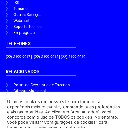
ISS
Turismo
Outros Serviços
Webmail
Suporte Técnico
Emprego Já
TELEFONES
(22) 3199-9017 | (22) 3199-9018 | (22) 3199-9019
RELACIONADOS
Portal da Secretaria de Fazenda
Câmara Municipal
Governo do Estado
Usamos cookies em nosso site para fornecer a
experiência mais relevante, lembrando suas preferências
ENDEREÇO E HORÁRIO
e visitas repetidas. Ao clicar em “Aceitar todos”, você
concorda com o uso de TODOS os cookies. No entanto,
Endereço:
Praça Tiradentes, s/n – Centro, Cabo Frio – RJ, 28906-290
você pode visitar "Configurações de cookies" para
Atendimento do Protocolo Geral da Prefeitura:
9h às 16h
fornecer um consentimento controlado.