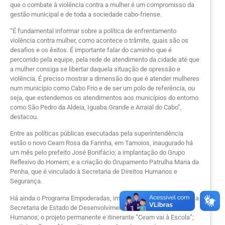
que o combate à violência contra a mulher é um compromisso da
gestão municipal e de toda a sociedade cabo-friense.
“É fundamental informar sobre a política de enfrentamento
violência contra mulher, como acontece o trâmite, quais são os
desafios e os êxitos. É importante falar do caminho que é
percorrido pela equipe, pela rede de atendimento da cidade até que
a mulher consiga se libertar daquela situação de opressão e
violência. É preciso mostrar a dimensão do que é atender mulheres
num município como Cabo Frio e de ser um polo de referência, ou
seja, que estendemos os atendimentos aos municípios do entorno
como São Pedro da Aldeia, Iguaba Grande e Arraial do Cabo”,
destacou.
Entre as políticas públicas executadas pela superintendência
estão o novo Ceam Rosa da Farinha, em Tamoios, inaugurado há
um mês pelo prefeito José Bonifácio; a implantação do Grupo
Reflexivo do Homem; e a criação do Grupamento Patrulha Maria da
Penha, que é vinculado à Secretaria de Direitos Humanos e
Segurança.
Há ainda o Programa Empoderadas, implantado em parceria com a
Secretaria de Estado de Desenvolvimento Social e Direitos
Humanos; o projeto permanente e itinerante “Ceam vai à Escola”;