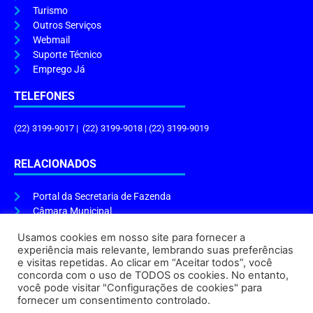
Turismo
Outros Serviços
Webmail
Suporte Técnico
Emprego Já
TELEFONES
(22) 3199-9017 | (22) 3199-9018 | (22) 3199-9019
RELACIONADOS
Portal da Secretaria de Fazenda
Câmara Municipal
Governo do Estado
Usamos cookies em nosso site para fornecer a
experiência mais relevante, lembrando suas preferências
ENDEREÇO E HORÁRIO
e visitas repetidas. Ao clicar em “Aceitar todos”, você
concorda com o uso de TODOS os cookies. No entanto,
Endereço:
Praça Tiradentes, s/n – Centro, Cabo Frio – RJ, 28906-290
você pode visitar "Configurações de cookies" para
Atendimento do Protocolo Geral da Prefeitura:
9h às 16h
fornecer um consentimento controlado.