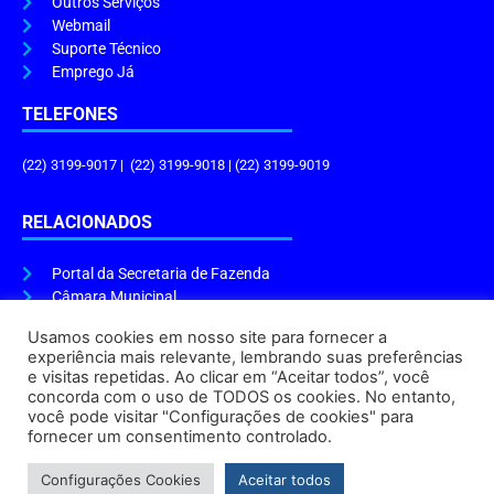
Outros Serviços
Webmail
Suporte Técnico
Emprego Já
TELEFONES
(22) 3199-9017 | (22) 3199-9018 | (22) 3199-9019
RELACIONADOS
Portal da Secretaria de Fazenda
Câmara Municipal
Governo do Estado
Usamos cookies em nosso site para fornecer a
experiência mais relevante, lembrando suas preferências
ENDEREÇO E HORÁRIO
e visitas repetidas. Ao clicar em “Aceitar todos”, você
concorda com o uso de TODOS os cookies. No entanto,
Endereço:
Praça Tiradentes, s/n – Centro, Cabo Frio – RJ, 28906-290
você pode visitar "Configurações de cookies" para
Atendimento do Protocolo Geral da Prefeitura:
9h às 16h
fornecer um consentimento controlado.
Horário de Funcionamento:
8h às 17h
Configurações Cookies
Aceitar todos