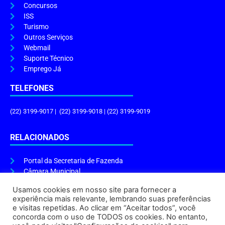
Concursos
ISS
Turismo
Outros Serviços
Webmail
Suporte Técnico
Emprego Já
TELEFONES
(22) 3199-9017 | (22) 3199-9018 | (22) 3199-9019
RELACIONADOS
Portal da Secretaria de Fazenda
Câmara Municipal
Governo do Estado
Usamos cookies em nosso site para fornecer a
experiência mais relevante, lembrando suas preferências
ENDEREÇO E HORÁRIO
e visitas repetidas. Ao clicar em “Aceitar todos”, você
concorda com o uso de TODOS os cookies. No entanto,
Endereço:
Praça Tiradentes, s/n – Centro, Cabo Frio – RJ, 28906-290