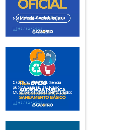
Nota Oficial – Moeda Itajuru
09/12/2024
Cabo Frio realiza audiência
pública para revisar Plano
Municipal de Saneamento Básico
09/12/2024