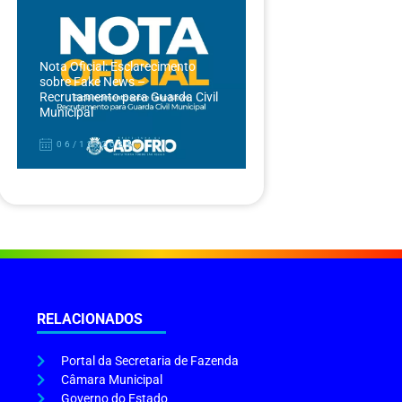
Nota Oficial: Esclarecimento
sobre Fake News –
Recrutamento para Guarda Civil
Municipal
06/12/2024
RELACIONADOS
Portal da Secretaria de Fazenda
Câmara Municipal
Governo do Estado