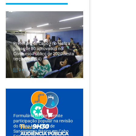
Prefeitura de Cabo Frio realiza
posse de 80 aprovados no
Concurso Público de 2020 nesta
terça-feira (24)
24/12/2024
Formulário on-line permite
participação popular na revisão
do Plano Municipal de
Saneamento Básico em Cabo