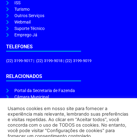
ISS
Turismo
Outros Serviços
Webmail
Suporte Técnico
Emprego Já
TELEFONES
(22) 3199-9017 | (22) 3199-9018 | (22) 3199-9019
RELACIONADOS
Portal da Secretaria de Fazenda
Câmara Municipal
Governo do Estado
Usamos cookies em nosso site para fornecer a
experiência mais relevante, lembrando suas preferências
ENDEREÇO E HORÁRIO
e visitas repetidas. Ao clicar em “Aceitar todos”, você
concorda com o uso de TODOS os cookies. No entanto,
Endereço:
Praça Tiradentes, s/n – Centro, Cabo Frio – RJ, 28906-290
você pode visitar "Configurações de cookies" para
Atendimento do Protocolo Geral da Prefeitura:
9h às 16h
fornecer um consentimento controlado.