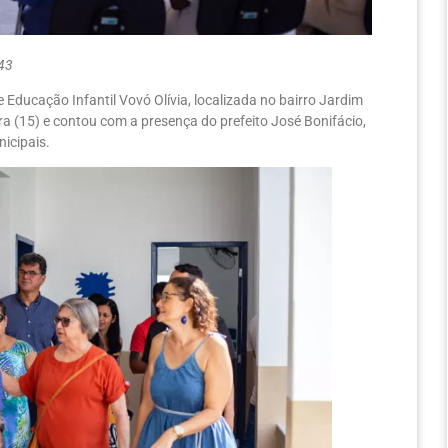
,43
 Educação Infantil Vovó Olívia, localizada no bairro Jardim
a (15) e contou com a presença do prefeito José Bonifácio,
nicipais.