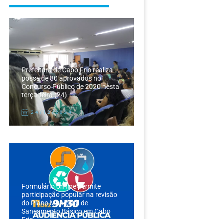
Prefeitura de Cabo Frio realiza
posse de 80 aprovados no
Concurso Público de 2020 nesta
terça-feira (24)
24/12/2024
Formulário on-line permite
participação popular na revisão
do Plano Municipal de
Saneamento Básico em Cabo