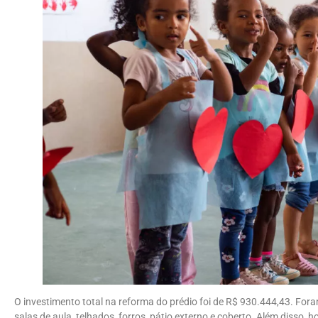
O investimento total na reforma do prédio foi de R$ 930.444,43. Fora
salas de aula, telhados, forros, pátio externo e coberto. Além disso, 