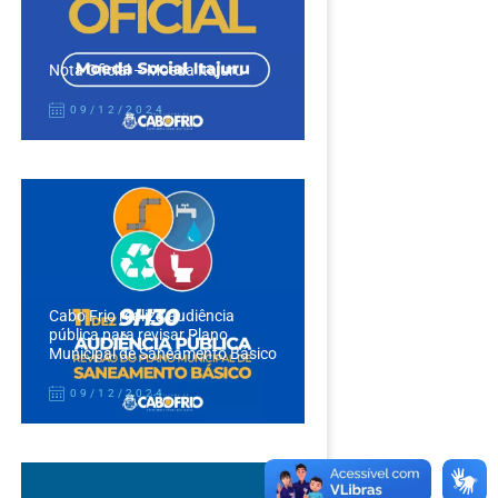
Nota Oficial – Moeda Itajuru
09/12/2024
Cabo Frio realiza audiência
pública para revisar Plano
Municipal de Saneamento Básico
09/12/2024