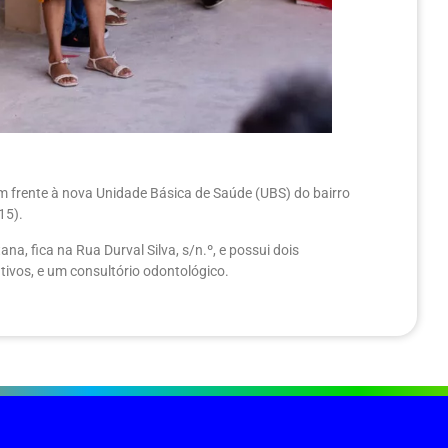
em frente à nova Unidade Básica de Saúde (UBS) do bairro
15).
a, fica na Rua Durval Silva, s/n.º, e possui dois
ivos, e um consultório odontológico.