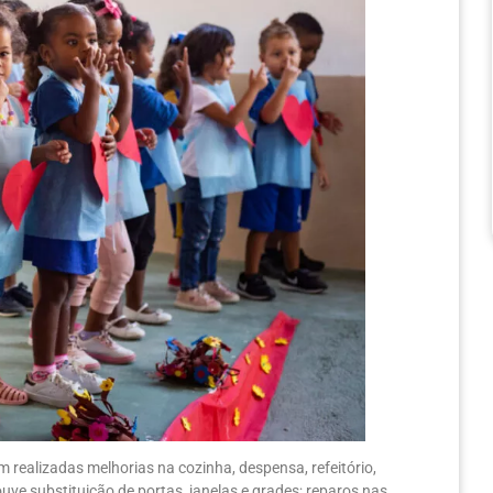
m realizadas melhorias na cozinha, despensa, refeitório,
houve substituição de portas, janelas e grades; reparos nas