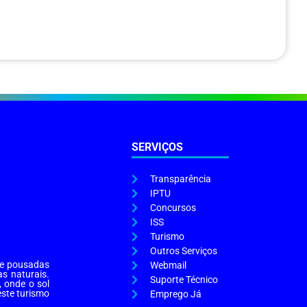
SERVIÇOS
Transparência
IPTU
Concursos
ISS
Turismo
Outros Serviços
s e pousadas
Webmail
as naturais.
Suporte Técnico
, onde o sol
este turismo
Emprego Já