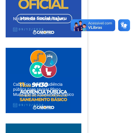
Nota Oficial – Moeda Itajuru
09/12/2024
Cabo Frio realiza audiência
pública para revisar Plano
Municipal de Saneamento Básico
09/12/2024