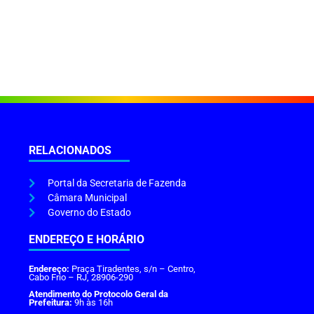
RELACIONADOS
Portal da Secretaria de Fazenda
Câmara Municipal
Governo do Estado
ENDEREÇO E HORÁRIO
Endereço:
Praça Tiradentes, s/n – Centro,
Cabo Frio – RJ, 28906-290
Atendimento do Protocolo Geral da
Prefeitura:
9h às 16h