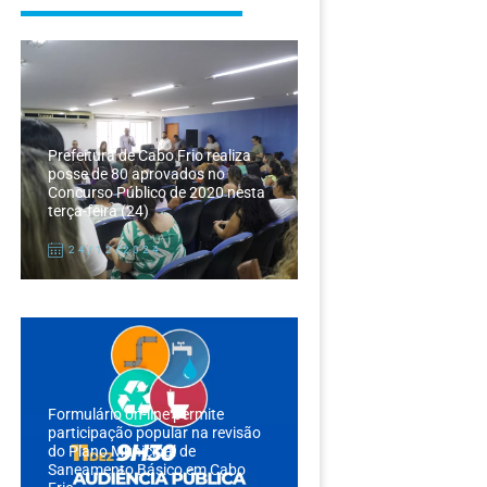
Prefeitura de Cabo Frio realiza
posse de 80 aprovados no
Concurso Público de 2020 nesta
terça-feira (24)
24/12/2024
Formulário on-line permite
participação popular na revisão
do Plano Municipal de
Saneamento Básico em Cabo