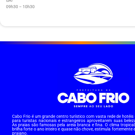
GAI
09h30 – 10h30
Cabo Frio é um grande centro turístico com vasta rede de hotéi
para turistas nacionais e estrangeiros aproveitarem suas belez
As praias são famosas pela areia branca e fina. O clima tropical
brilha forte o ano inteiro e quase não chove, estimula fortemente 
praiano.