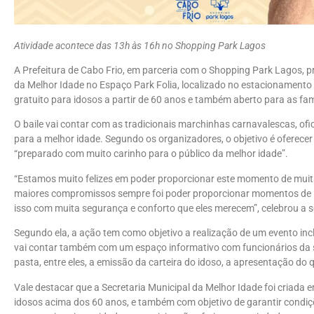
Atividade acontece das 13h às 16h no Shopping Park Lagos
A Prefeitura de Cabo Frio, em parceria com o Shopping Park Lagos, p
da Melhor Idade no Espaço Park Folia, localizado no estacionamento d
gratuito para idosos a partir de 60 anos e também aberto para as fam
O baile vai contar com as tradicionais marchinhas carnavalescas, ofi
para a melhor idade. Segundo os organizadores, o objetivo é oferece
“preparado com muito carinho para o público da melhor idade”.
“Estamos muito felizes em poder proporcionar este momento de muita
maiores compromissos sempre foi poder proporcionar momentos de laze
isso com muita segurança e conforto que eles merecem”, celebrou a s
Segundo ela, a ação tem como objetivo a realização de um evento incl
vai contar também com um espaço informativo com funcionários da s
pasta, entre eles, a emissão da carteira do idoso, a apresentação do 
Vale destacar que a Secretaria Municipal da Melhor Idade foi criada
idosos acima dos 60 anos, e também com objetivo de garantir condi