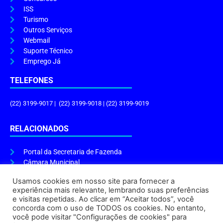
ISS
Turismo
Outros Serviços
Webmail
Suporte Técnico
Emprego Já
TELEFONES
(22) 3199-9017 | (22) 3199-9018 | (22) 3199-9019
RELACIONADOS
Portal da Secretaria de Fazenda
Câmara Municipal
Governo do Estado
Usamos cookies em nosso site para fornecer a
experiência mais relevante, lembrando suas preferências
ENDEREÇO E HORÁRIO
e visitas repetidas. Ao clicar em “Aceitar todos”, você
concorda com o uso de TODOS os cookies. No entanto,
Endereço:
Praça Tiradentes, s/n – Centro, Cabo Frio – RJ, 28906-290
você pode visitar "Configurações de cookies" para