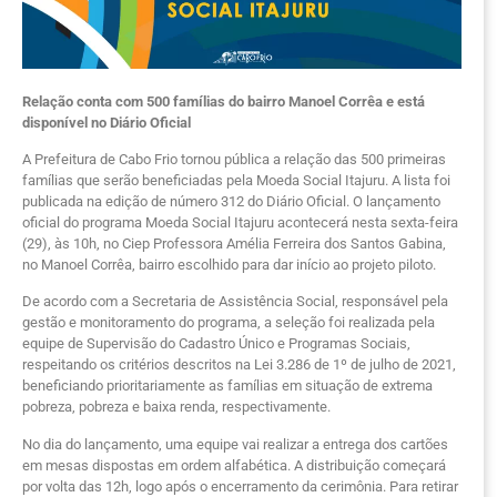
Relação conta com 500 famílias do bairro Manoel Corrêa e está
disponível no Diário Oficial
A Prefeitura de Cabo Frio tornou pública a relação das 500 primeiras
famílias que serão beneficiadas pela Moeda Social Itajuru. A lista foi
publicada na edição de número 312 do Diário Oficial. O lançamento
oficial do programa Moeda Social Itajuru acontecerá nesta sexta-feira
(29), às 10h, no Ciep Professora Amélia Ferreira dos Santos Gabina,
no Manoel Corrêa, bairro escolhido para dar início ao projeto piloto.
De acordo com a Secretaria de Assistência Social, responsável pela
gestão e monitoramento do programa, a seleção foi realizada pela
equipe de Supervisão do Cadastro Único e Programas Sociais,
respeitando os critérios descritos na Lei 3.286 de 1º de julho de 2021,
beneficiando prioritariamente as famílias em situação de extrema
pobreza, pobreza e baixa renda, respectivamente.
No dia do lançamento, uma equipe vai realizar a entrega dos cartões
em mesas dispostas em ordem alfabética. A distribuição começará
por volta das 12h, logo após o encerramento da cerimônia. Para retirar