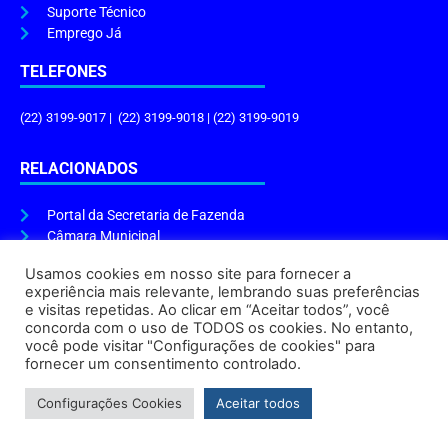
Suporte Técnico
Emprego Já
TELEFONES
(22) 3199-9017 | (22) 3199-9018 | (22) 3199-9019
RELACIONADOS
Portal da Secretaria de Fazenda
Câmara Municipal
Governo do Estado
Usamos cookies em nosso site para fornecer a
experiência mais relevante, lembrando suas preferências
ENDEREÇO E HORÁRIO
e visitas repetidas. Ao clicar em “Aceitar todos”, você
concorda com o uso de TODOS os cookies. No entanto,
Endereço:
Praça Tiradentes, s/n – Centro, Cabo Frio – RJ, 28906-290
você pode visitar "Configurações de cookies" para
Atendimento do Protocolo Geral da Prefeitura:
9h às 16h
fornecer um consentimento controlado.
Horário de Funcionamento:
8h às 17h
Configurações Cookies
Aceitar todos