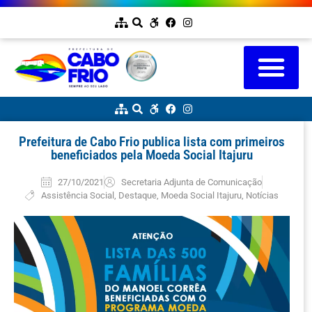
Prefeitura de Cabo Frio publica lista com primeiros
beneficiados pela Moeda Social Itajuru
27/10/2021
Secretaria Adjunta de Comunicação
Assistência Social
,
Destaque
,
Moeda Social Itajuru
,
Notícias