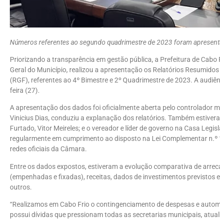
Números referentes ao segundo quadrimestre de 2023 foram apresenta
Priorizando a transparência em gestão pública, a Prefeitura de Cabo 
Geral do Município, realizou a apresentação os Relatórios Resumido
(RGF), referentes ao 4º Bimestre e 2º Quadrimestre de 2023. A audiê
feira (27).
A apresentação dos dados foi oficialmente aberta pelo controlador mu
Vinicius Dias, conduziu a explanação dos relatórios. Também estiver
Furtado, Vitor Meireles; e o vereador e líder de governo na Casa Legi
regularmente em cumprimento ao disposto na Lei Complementar n.º 1
redes oficiais da Câmara.
Entre os dados expostos, estiveram a evolução comparativa de arrec
(empenhadas e fixadas), receitas, dados de investimentos previstos 
outros.
“Realizamos em Cabo Frio o contingenciamento de despesas e automa
possui dívidas que pressionam todas as secretarias municipais, at