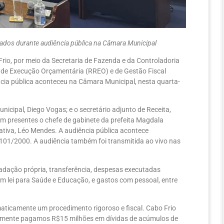
dos durante audiência pública na Câmara Municipal
Frio, por meio da Secretaria de Fazenda e da Controladoria
s de Execução Orçamentária (RREO) e de Gestão Fiscal
ncia pública aconteceu na Câmara Municipal, nesta quarta-
nicipal, Diego Vogas; e o secretário adjunto de Receita,
am presentes o chefe de gabinete da prefeita Magdala
slativa, Léo Mendes. A audiência pública acontece
01/2000. A audiência também foi transmitida ao vivo nas
adação própria, transferência, despesas executadas
em lei para Saúde e Educação, e gastos com pessoal, entre
ticamente um procedimento rigoroso e fiscal. Cabo Frio
ualmente pagamos R$15 milhões em dívidas de acúmulos de