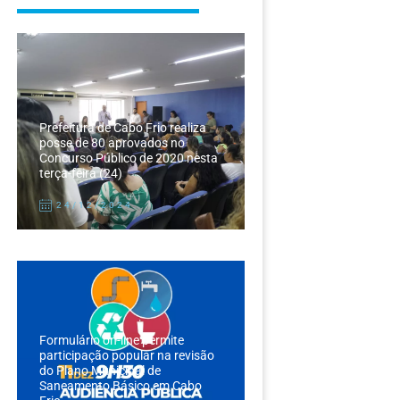
Prefeitura de Cabo Frio realiza
posse de 80 aprovados no
Concurso Público de 2020 nesta
terça-feira (24)
24/12/2024
Formulário on-line permite
participação popular na revisão
do Plano Municipal de
Saneamento Básico em Cabo