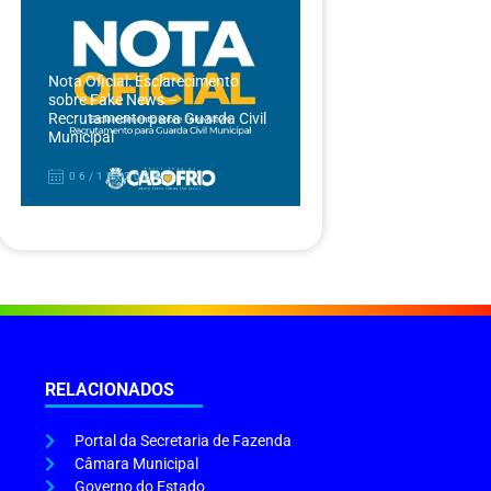
Nota Oficial: Esclarecimento
sobre Fake News –
Recrutamento para Guarda Civil
Municipal
06/12/2024
RELACIONADOS
Portal da Secretaria de Fazenda
Câmara Municipal
Governo do Estado