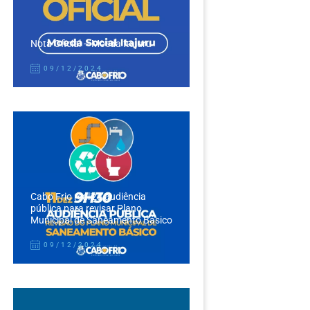
Nota Oficial – Moeda Itajuru
09/12/2024
Cabo Frio realiza audiência
pública para revisar Plano
Municipal de Saneamento Básico
09/12/2024