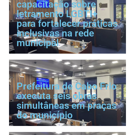
capacitação sobre
letramento LGBTI+
para fortalecer práticas
inclusivas na rede
municipal
Prefeitura de Cabo Frio
executa seis obras
simultâneas em praças
do município