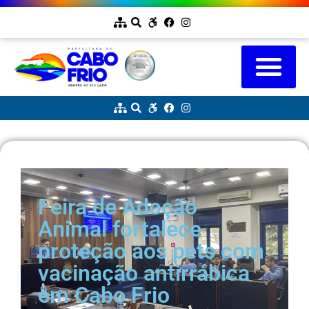
Feira de Adoção
Animal fortalece
proteção aos pets com
vacinação antirrábica
em Cabo Frio