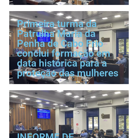
Primeira turma da
Patrulha Maria da
Penha de Cabo Frio
conclui formação em
data histórica para a
proteção das mulheres
INFORME DE