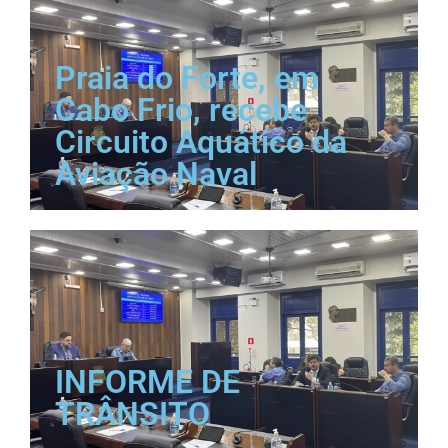
Praia do Forte, em
Cabo Frio, recebe
Circuito Aquático da
Aviação Naval
INFORME DE
TRÂNSITO