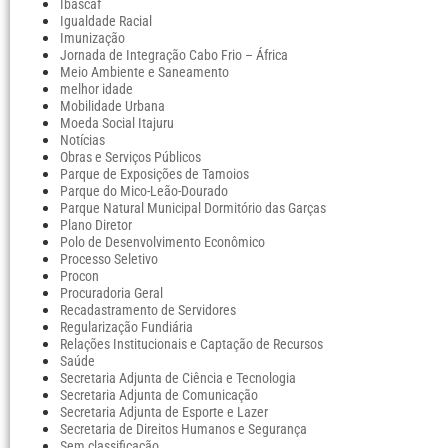
Ibascaf
Igualdade Racial
Imunização
Jornada de Integração Cabo Frio – África
Meio Ambiente e Saneamento
melhor idade
Mobilidade Urbana
Moeda Social Itajuru
Notícias
Obras e Serviços Públicos
Parque de Exposições de Tamoios
Parque do Mico-Leão-Dourado
Parque Natural Municipal Dormitório das Garças
Plano Diretor
Polo de Desenvolvimento Econômico
Processo Seletivo
Procon
Procuradoria Geral
Recadastramento de Servidores
Regularização Fundiária
Relações Institucionais e Captação de Recursos
Saúde
Secretaria Adjunta de Ciência e Tecnologia
Secretaria Adjunta de Comunicação
Secretaria Adjunta de Esporte e Lazer
Secretaria de Direitos Humanos e Segurança
Sem classificação