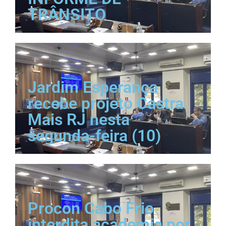
TRÂNSITO
Jardim Esperança
recebe projeto Castra
Mais RJ nesta
segunda-feira (10)
Procon Cabo Frio
interdita academia por