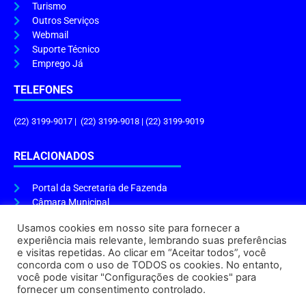
Turismo
Outros Serviços
Webmail
Suporte Técnico
Emprego Já
TELEFONES
(22) 3199-9017 | (22) 3199-9018 | (22) 3199-9019
RELACIONADOS
Portal da Secretaria de Fazenda
Câmara Municipal
Governo do Estado
Usamos cookies em nosso site para fornecer a
experiência mais relevante, lembrando suas preferências
ENDEREÇO E HORÁRIO
e visitas repetidas. Ao clicar em “Aceitar todos”, você
concorda com o uso de TODOS os cookies. No entanto,
Endereço:
Praça Tiradentes, s/n – Centro, Cabo Frio – RJ, 28906-290
você pode visitar "Configurações de cookies" para
Atendimento do Protocolo Geral da Prefeitura:
9h às 16h
fornecer um consentimento controlado.
Horário de Funcionamento:
8h às 17h