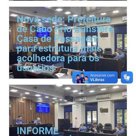
Nova sede: Prefeitura
de Cabo Frio transfere
Casa de Passagem
para estrutura mais
acolhedora para os
usuários
INFORME