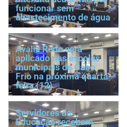
funcionar sem
abastecimento de água
Avalia Rede será
aplicado nas escolas
municipais de Cabo
Frio na próxima quarta-
feira (12)
Servidores da
Educação recebem